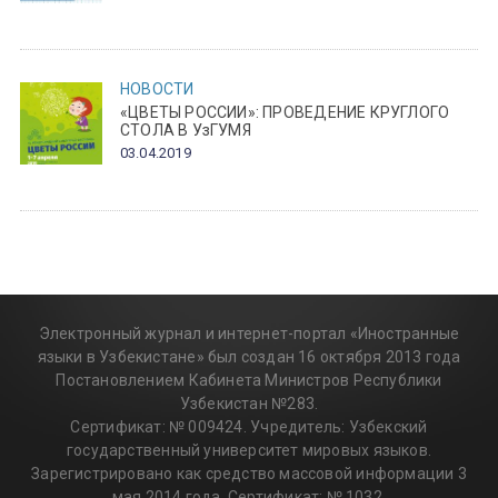
НОВОСТИ
«ЦВЕТЫ РОССИИ»: ПРОВЕДЕНИЕ КРУГЛОГО
СТОЛА В УзГУМЯ
03.04.2019
Электронный журнал и интернет-портал «Иностранные
языки в Узбекистане» был создан 16 октября 2013 года
Постановлением Кабинета Министров Республики
Узбекистан №283.
Сертификат: № 009424. Учредитель: Узбекский
государственный университет мировых языков.
Зарегистрировано как средство массовой информации 3
мая 2014 года. Сертификат: № 1032.