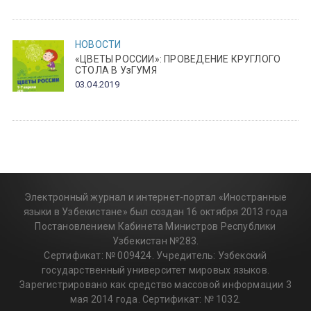
НОВОСТИ
«ЦВЕТЫ РОССИИ»: ПРОВЕДЕНИЕ КРУГЛОГО
СТОЛА В УзГУМЯ
03.04.2019
Электронный журнал и интернет-портал «Иностранные
языки в Узбекистане» был создан 16 октября 2013 года
Постановлением Кабинета Министров Республики
Узбекистан №283.
Сертификат: № 009424. Учредитель: Узбекский
государственный университет мировых языков.
Зарегистрировано как средство массовой информации 3
мая 2014 года. Сертификат: № 1032.