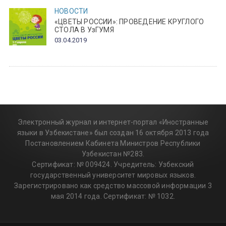
НОВОСТИ
«ЦВЕТЫ РОССИИ»: ПРОВЕДЕНИЕ КРУГЛОГО
СТОЛА В УзГУМЯ
03.04.2019
Электронный журнал и интернет-портал «Иностранные
языки в Узбекистане» был создан 16 октября 2013 года
Постановлением Кабинета Министров Республики
Узбекистан №283.
Сертификат: № 009424. Учредитель: Узбекский
государственный университет мировых языков.
Зарегистрировано как средство массовой информации 3
мая 2014 года. Сертификат: № 1032.