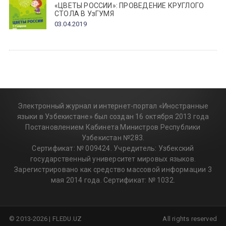
«ЦВЕТЫ РОССИИ»: ПРОВЕДЕНИЕ КРУГЛОГО
СТОЛА В УзГУМЯ
03.04.2019
Электронный журнал и интернет-портал «Иностранные
языки в Узбекистане» был создан 16 октября 2013 года
Постановлением Кабинета Министров Республики
Узбекистан №283.
Сертификат: № 009424. Учредитель: Узбекский
государственный университет мировых языков.
Зарегистрировано как средство массовой информации 3
мая 2014 года. Сертификат: № 1032.
© 2013-2026 | FLEDU.UZ
All rights reserved