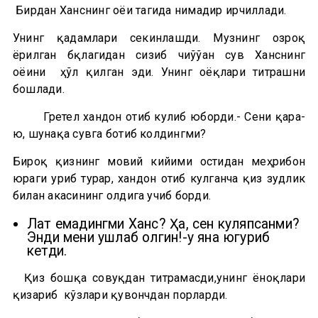
Бирдан Ханснинг оёғи тагида нимадир ғирчиллади.
Унинг қадамлари секинлашди. Музнинг озроқ
ёрилган бқлагидан сизиб чиўўан сув Ханснинг
оёғини ҳўл қилган эди. Унинг оёқлари титрашни
бошлади.
Гретел хандон отиб кулиб юборди.- Сени қара-
ю, шунақа сувга ботиб колдингми?
Бироқ қизнинг мовий кийими остидан меҳрибон
юраги уриб турар, хандон отиб кулганча қиз зудлик
билан акасининг олдига учиб борди.
Лат емадингми Ханс? Ҳа, сен куляпсанми?
Энди мени ушлаб олгин!-у яна югуриб
кетди.
Қиз бошқа совуқдан титрамасди,унинг ёноқлари
қизариб кўзлари қувончдан порларди.