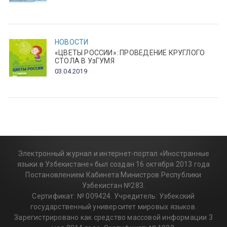
НОВОСТИ
«ЦВЕТЫ РОССИИ»: ПРОВЕДЕНИЕ КРУГЛОГО
СТОЛА В УзГУМЯ
03.04.2019
Электронный журнал и интернет-портал «Иностранные
языки в Узбекистане» был создан 16 октября 2013 года
Постановлением Кабинета Министров Республики
Узбекистан №283.
Сертификат: № 009424. Учредитель: Узбекский
государственный университет мировых языков.
Зарегистрировано как средство массовой информации 3