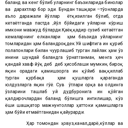
баланд ва кенг бўлиб уларнинг баъзиларида бинолар
ва дарахтлар бор эди. Бундан ташқари –тўғонларда
аъло даражали йўллар ётқизилган бўлиб, отда
кетаётганда пастда ,йўл бўйидаги уйларни кўриш
имкони мавжуд бўларди.Қаёққадир сузиб кетаётган
кемаларнинг елканлари ҳам баъзида уйларнинг
томларидан ҳам баландроқдек.Уй шифтига ин қуриб
полапонлари билан чуғурлашиб турган лайлак ҳам ўз
инини шундай баландга ўрнатганман, менга ҳеч
қандай хавф йўқ деб деб ҳисоблаши мумкин, бироқ
яқин орадаги қамишзорга ин қўйиб ваққиллаб
турган қурбақа ҳам қушларга қараганда
юлдузларга яқин гўё. Сув ўтлари орқа ва олдинга
ўзларини ташлаб уй дудбуронига ин қўйган
қалдирғочлардан баланд бўлишга интилишар, кўз
ёши шашқатор мажнунтоллар ҳаттоки қамишларга
ҳам бўйи етмаётганидан қайғурарди.
Ҳар томондан ҳовуз,канал,дарё,кўллар ва