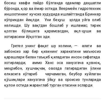
босиш хавфи пайдо бўлганда одамлар даҳшатли
бўронда, қор ва ёмғир остида. Веермейк гидротехник
иншоотининг кучсиз худудида ишлаётганда Бринкер
кўприкдан йиқлди. Уни беҳуш ҳолда уйга олиб
келишди. Шу вақтдан бошлаб у ишламас; тирик
қолган бўлишига қарамсасдан, ақл-ҳуши ва
хотирасини йўқотган эди.
Гретел унинг фақат шу холини, — ғалати ва
забонсиз хар бир қизининг харакатини маъносиз
қарашлари билан таъқиб қиладиган инсон сифатида
хотирларди; аммо Ханс эса ханузгача қувноқ,
меҳрибон, хушчақчақ овозда гапирадиган ўғлини
елкасига кўтариб чарчамаган, беғубор куйлаган
қўшиқлари ханузгача ўйқу ва ороисиз тунларида
қулоғи остида жаранглаб турган отасини эсларди.