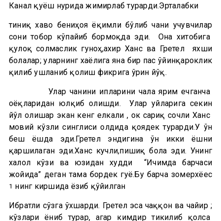
Канал қуёш нурида жимирлаб турарди.Эрталабки
тиниқ хаво бениҳоя ёқимли бўлиб чанғи учувчилар
сони тобор кўпайиб бормоқда эди. Она хитобига
қулоқ солмаслик гуноҳ,ахир Ханс ва Гретел яхши
болалар; уларнинг хаёлига яна бир пас ўйинқароклик
қилиб ушланиб қолиш фикрига ўрин йўқ.
Улар чанғини ипларини чала ярим ечганча
оёқларидан юлқиб олишди. Улар уйларига секин
йўл олишар экан кенг елкали , ок сариқ сочли Ханс
мовий кўзли синглиси олдида қоядек турарди.У ўн
беш ёшда эди.Гретел эндигина ўн икки ёшни
қаршилаган эди.Ханс кучли,пишиқ бола эди. Унинг
халол кўзи ва юзидан худди “Ичимда барчаси
жойида” деган тамға бордек гуё.Бу барча зомерхёес
нинг киршида ёзиб қўйилган
1
Ибратли сўзга ўхшарди. Гретел эса чаққон ва чайир ;
кўзлари ёниб турар, агар кимдир тикилиб қолса