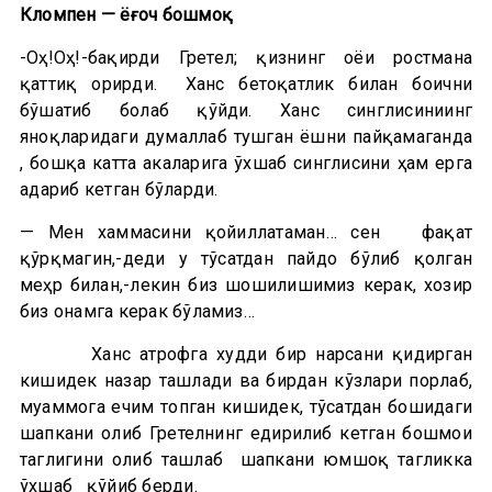
Кломпен — ёғоч бошмоқ
-Оҳ!Оҳ!-бақирди Гретел; қизнинг оёғи ростмана
қаттиқ оғрирди. Ханс бетоқатлик билан боғични
бўшатиб боғлаб қўйди. Ханс синглисиниинг
яноқларидаги думаллаб тушган ёшни пайқамаганда
, бошқа катта акаларига ўхшаб синглисини ҳам ерга
ағдариб кетган бўларди.
— Мен хаммасини қойиллатаман… сен фақат
қўрқмагин,-деди у тўсатдан пайдо бўлиб қолган
меҳр билан,-лекин биз шошилишимиз керак, хозир
биз онамга керак бўламиз…
Ханс атрофга худди бир нарсани қидирган
кишидек назар ташлади ва бирдан кўзлари порлаб,
муаммога ечим топган кишидек, тўсатдан бошидаги
шапкани олиб Гретелнинг едирилиб кетган бошмоғи
таглигини олиб ташлаб шапкани юмшоқ тагликка
ўхшаб қўйиб берди.