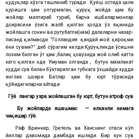
қудуқлар кўзга ташланиб туради. Қуёш остида ҳали
қуришга ҳам улгурмаган, қуруқ жойда ҳам бу
жойлар милтираб туриб, барча ишбилармонлар
доирасини ўзига жалб қилган ҳолда ўз яқинида
жойлашга сокин ва рутубатли(нам) далаларни назар-
писанд қилмасди. “Голландия қандай жой: қирғоқми
ёки сувми?” деб сўрагим келди.Қуруқликда ўсишни
лозим билган ўт ҳам ,балиқ ҳовузида жой олиб катта
хато қилган эди. Умуман олганда , бутун мамлакат
худди сув билан бўктирилган губкага ўхшайди худди
инглиз шоири Батлар ҳам бу юрт тўғрисида
қўйидагиларни айтади:
Гўё лангар узра жойлашган бу юрт, бутун атроф сув
Бу жойларда яшашмас — елканли кемага
чиқишар гўё.
Раф Бринкер, Гретель ва Ханснинг отаси кўп
йиллар давомида дамбада ишлади. Бир кун сув