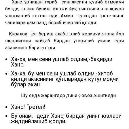
Ханс ўрнидан туриб синглисини қувиб етмоқчи
бўлди, лекин бунинг иложи йўқ синглиси аллақачон
узоқлашиб кетган эди. Аммо тўсатдан Гретелнинг
чанғилари ҳам панд бериб ғичирлаб қолди.
Қизалоқ ён бериш-ғалаба олиб келувчи ягона йўл
эканлигини пайқаб бирдан ўгирилиб ўзини тўғри
акасининг бағрига отди.
Ха-ха, мен сени ушлаб олдим,-бақирди
Ханс.
Ха-ха, бу мен сени ушлаб олдим,-хитоб
қилди акасининг қўлларидан қутулмоқчи
бўлар экан.
Шу онда жарангдор ,тиниқ овоз эшитилди:
Ханс! Гретел!
Бу онам,- деди Ханс, бирдан унинг юзлари
жиддийлашиб қолди.