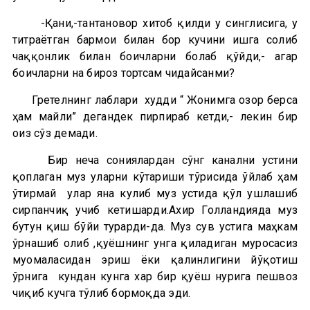
-Қани,-тантановор хитоб қилди у синглисига, у
титраётган бармоғи билан бор кучини ишга солиб
чаққонлик билан боғичларни боғлаб қўйди,- агар
боғичларни на бироз тортсам чидайсанми?
Гретелнинг лаблари худди “ Жонимга озор берса
ҳам майли” дегандек пирпираб кетди,- лекин бир
оғиз сўз демади.
Бир неча сониялардан сўнг канални устини
қоплаган муз уларни кўтариши тўғрисида ўйлаб ҳам
ўтирмай улар яна кулиб муз устида қўл ушлашиб
сирпанчиқ учиб кетишарди.Ахир Голландияда муз
бутун қиш бўйи турарди-да. Муз сув устига маҳкам
ўрнашиб олиб ,қуёшнинг унга қиладиган муросасиз
муомаласидан эриш ёки қалинлигини йўқотиш
ўрнига кундан кунга хар бир қуёш нурига пешвоз
чиқиб кучга тўлиб бормоқда эди.