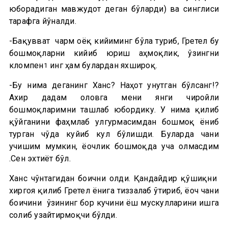
юборадиган мавжудот деган бўларди) ва синглиси
тарафга йўналди.
-Бақувват чарм оёқ кийиминг бўла туриб, Гретел бу
бошмоқларни кийиб юриш аҳмоқлик, ўзингни
кломпен
инг ҳам булардан яхшироқ.
1
-Бу нима деганинг Ханс? Наҳот унутган бўлсанг!?
Ахир дадам оловга мени янги чиройли
бошмоқларимни ташлаб юбордику. У нима қилиб
қўйганини фаҳмлаб улгурмасимдан бошмоқ ёниб
турган чўғда куйиб кул бўлишди. Буларда чанғи
учишим мумкин, ёғочлик бошмоқда уча олмасдим
.Сен эхтиёт бўл.
Ханс чўнтагидан боғични олди. Қандайдир қўшиқни
хиргоя қилиб Гретел ёнига тиззалаб ўтириб, ёғоч чанғи
боғичини ўзининг бор кучини ёш мускулларини ишга
солиб узайтирмоқчи бўлди.