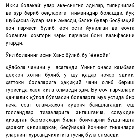
Икки болакай: улар ака-сингил эдилар, типирчилаб
ва зўр бериб оёқларига ниманидир боғлашди, йўқ
шубҳасиз булар чанғи эмасди, балки булар бесўнақай
ёғоч парчаси бўлиб, ёғоч ости йўнилган ва еғочга
боғланган хомтери чарм парчаси боғич вазифасини
ўтарди.
Ўғил боланинг исми Ханс бўлиб, бу “ёввойи”
қўлбола чанғини у ясаганди .Унинг онаси камбағал
деҳқон хотин бўлиб, у шу қадар ночор эдики,
ҳаттоки болаларига ҳақиқий чанғи олиб бериш
тўғрисида хаёл қила олмасди ҳам. Бу ёғоч парчалари
қанчалик қўпол бўлмасин болаларга муз устида бир
неча соат оламжаҳон қувонч бағишлаганди, ёш
голландлар тиззаларига энгашганча, совуқдан
қизарган бармоқлари билан боғичларни бўшатишга
ҳаракат қилишаркан, бесўнақай ёғочнинг тиканлари
уларнинг хурсандчилигига тўсиқ бўла олмасди.