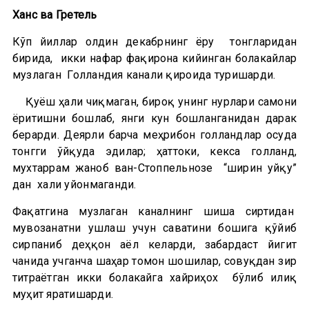
Ханс ва Гретель
Кўп йиллар олдин декабрнинг ёруғ тонгларидан
бирида, икки нафар фақирона кийинган болакайлар
музлаган Голландия канали қирғоғида туришарди.
Қуёш ҳали чиқмаган, бироқ унинг нурлари самони
ёритишни бошлаб, янги кун бошланганидан дарак
берарди. Деярли барча меҳрибон голландлар осуда
тонгги ўйқуда эдилар; ҳаттоки, кекса голланд,
мухтаррам жаноб ван-Стоппельнозе “ширин уйқу”
дан хали уйғонмаганди.
Фақатгина музлаган каналнинг шиша сиртидан
мувозанатни ушлаш учун саватини бошига қўйиб
сирпаниб деҳқон аёл келарди, забардаст йигит
чанғида учганча шаҳар томон шошилар, совуқдан зир
титраётган икки болакайга хайриҳох бўлиб илиқ
муҳит яратишарди.