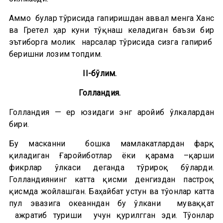
Аммо булар тўғрисида гапиришдан аввал менга Ханс
ва Гретел ҳар куни тўқнаш келадиган баъзи бир
эътиборга молик нарсалар тўғрисида сизга гапириб
беришни лозим топдим.
II-бўлим.
Голландия.
Голландия — ер юзидаги энг ғаройиб ўлкалардан
бири.
Бу масканни бошка мамлакатлардан фарқ
қиладиган Ғаройиботлар ёки қарама –қарши
фикрлар ўлкаси деганда тўғрироқ бўларди.
Голландиянинг катта қисми денгиздан пастроқ
қисмда жойлашган. Баҳайбат устун ва тўғонлар катта
пул эвазига океанндан бу ўлкани муваққат
ажратиб туриши учун қурилгган эди. Тўғонлар