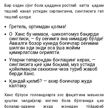
Бир оздан сўнг бола қаддини ростлаб катта қадам
ташлаб канал устидан сирпанганча, синглисига гап
ташлаб қолди:
Гретель, ортимдан қолма!
О Ханс бу нимаси, -шикоятомуз бақирди
синглиси, — бу оёғимга яна нимадир бўлди!
Аввалги бозор кунида боғичлар оёғимни
шилган эди энди эса ўша жойим
қимирлатсам оғрияпти.
Уларни тепароқдан боғлашинг керак, —
синглисига қиё ҳам боқмай, муз устида
қойилмақом саккизни чиза туриб жавоб
берди Ханс.
Қандай қилиб? — ахир боғичлар жуда
калтаку.
Ханс бўлғуси голландларга хос фақатгина маъноли
ҳуштак чалди(агар инглиз бола бўлганида қиз
болалар-одамни жуда жонидан тўйдириб