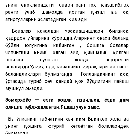
унинг ёноқларидаги олвон ранг гоҳ қизариб,гоҳ
ранги ўчиб шамолда қолган қизил ва оқ
атиргулларни эслатадиган қиз эди.
Болалар каналдан узоқлашишлари биланоқ
қадрдон уйларини кўришди.Уларнинг онаси баланд
бўйли юпунгина кийинган , бошига болалар
чепчигини кийиб олган аёл, қийшайиб қолган
эшикка суянган ҳолда портретни
эслатарди.Ҳақиқатда, каналнинг қирғоқлари ва паст-
баландликлари бўлмаганда Голландиянинг қоқ
ўртасида туриб хеч қандай қоя йўқлигини пайаш
мушкул эмасди.
Зомерхёйс — ёзги ховли, павильон, ёзда дам
олишга мўлжалланган. Яшаш учун эмас.
Бу ўлканинг табиатини ҳеч ким Бринкер хола ва
унинг қошига югуриб кетаётган болаларидек
билмасди.