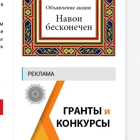
 а
ым
 и
вы
ть
РЕКЛАМА