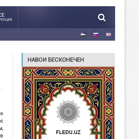
CE
РЕНЦИЯ
НАВОИ БЕСКОНЕЧЕН
но
ас
м,
те