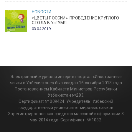
НОВОСТИ
«ЦВЕТЫ РОССИИ»: ПРОВЕДЕНИЕ КРУГЛОГО
СТОЛА В УзГУМЯ
03.04.2019
Электронный журнал и интернет-портал «Иностранные
языки в Узбекистане» был создан 16 октября 2013 года
Постановлением Кабинета Министров Республики
Узбекистан №283.
Сертификат: № 009424. Учредитель: Узбекский
государственный университет мировых языков.
Зарегистрировано как средство массовой информации 3
мая 2014 года. Сертификат: № 1032.