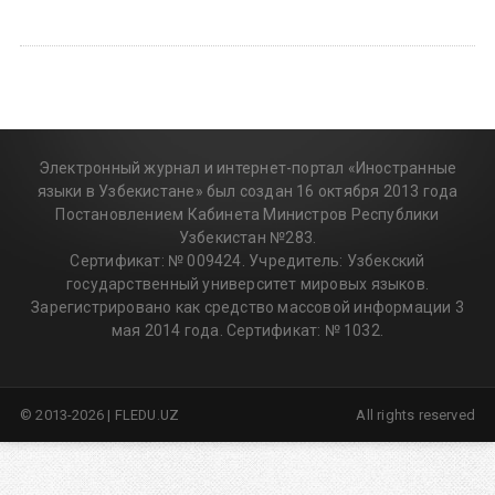
Электронный журнал и интернет-портал «Иностранные
языки в Узбекистане» был создан 16 октября 2013 года
Постановлением Кабинета Министров Республики
Узбекистан №283.
Сертификат: № 009424. Учредитель: Узбекский
государственный университет мировых языков.
Зарегистрировано как средство массовой информации 3
мая 2014 года. Сертификат: № 1032.
© 2013-2026 | FLEDU.UZ
All rights reserved