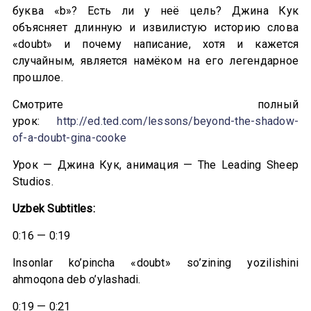
буква «b»? Есть ли у неё цель? Джина Кук
объясняет длинную и извилистую историю слова
«doubt» и почему написание, хотя и кажется
случайным, является намёком на его легендарное
прошлое.
Смотрите полный
урок:
http://ed.ted.com/lessons/beyond-the-shadow-
of-a-doubt-gina-cooke
Урок — Джина Кук, анимация — The Leading Sheep
Studios.
Uzbek Subtitles:
0:16 — 0:19
Insonlar ko’pincha «doubt» so’zining yozilishini
ahmoqona deb o’ylashadi.
0:19 — 0:21