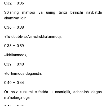
0:32 — 0:36
So’zning ma’nosi va uning tarixi birinchi navbatda
ahamiyatlidir.
0:36 — 0:38
«To doubt» so’zi «shubhalanmoq»,
0:38 — 0:39
«ikkilanmoq»,
0:39 — 0:40
«tortinmoq» deganidir.
0:40 — 0:44
Ot so’z turkumi sifatida u noaniqlik, adashish degan
ma’nolarga ega.