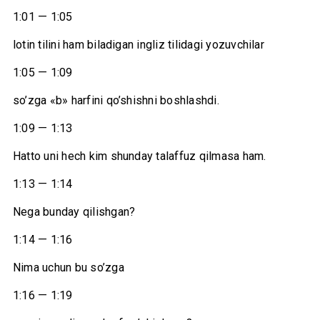
1:01 — 1:05
lotin tilini ham biladigan ingliz tilidagi yozuvchilar
1:05 — 1:09
so’zga «b» harfini qo’shishni boshlashdi.
1:09 — 1:13
Hatto uni hech kim shunday talaffuz qilmasa ham.
1:13 — 1:14
Nega bunday qilishgan?
1:14 — 1:16
Nima uchun bu so’zga
1:16 — 1:19