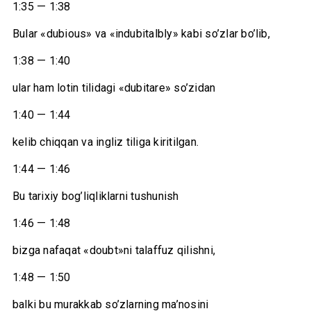
1:35 — 1:38
Bular «dubious» va «indubitalbly» kabi so’zlar bo’lib,
1:38 — 1:40
ular ham lotin tilidagi «dubitare» so’zidan
1:40 — 1:44
kelib chiqqan va ingliz tiliga kiritilgan.
1:44 — 1:46
Bu tarixiy bog’liqliklarni tushunish
1:46 — 1:48
bizga nafaqat «doubt»ni talaffuz qilishni,
1:48 — 1:50
balki bu murakkab so’zlarning ma’nosini