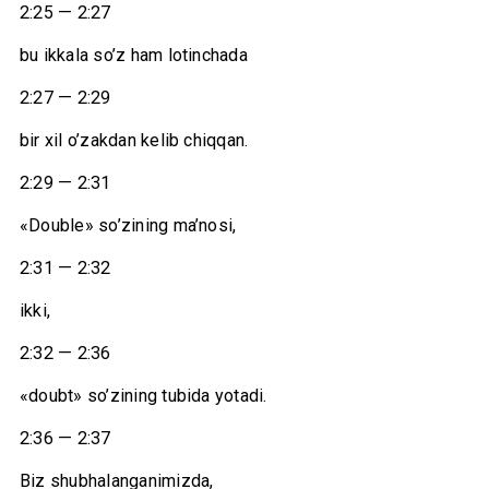
2:25 — 2:27
bu ikkala so’z ham lotinchada
2:27 — 2:29
bir xil o’zakdan kelib chiqqan.
2:29 — 2:31
«Double» so’zining ma’nosi,
2:31 — 2:32
ikki,
2:32 — 2:36
«doubt» so’zining tubida yotadi.
2:36 — 2:37
Biz shubhalanganimizda,