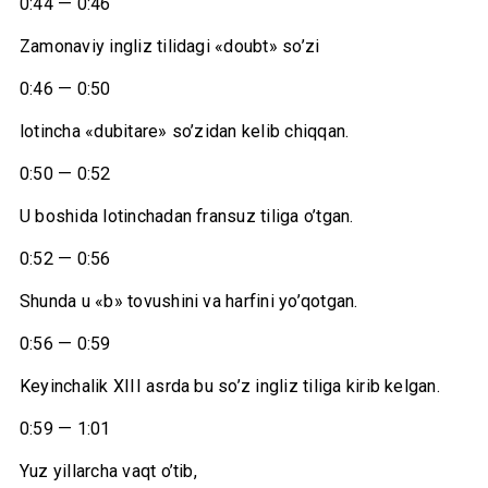
0:44 — 0:46
Zamonaviy ingliz tilidagi «doubt» so’zi
0:46 — 0:50
lotincha «dubitare» so’zidan kelib chiqqan.
0:50 — 0:52
U boshida lotinchadan fransuz tiliga o’tgan.
0:52 — 0:56
Shunda u «b» tovushini va harfini yo’qotgan.
0:56 — 0:59
Keyinchalik XIII asrda bu so’z ingliz tiliga kirib kelgan.
0:59 — 1:01
Yuz yillarcha vaqt o’tib,