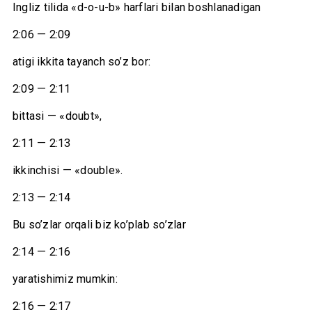
Ingliz tilida «d-o-u-b» harflari bilan boshlanadigan
2:06 — 2:09
atigi ikkita tayanch so’z bor:
2:09 — 2:11
bittasi — «doubt»,
2:11 — 2:13
ikkinchisi — «double».
2:13 — 2:14
Bu so’zlar orqali biz ko’plab so’zlar
2:14 — 2:16
yaratishimiz mumkin:
2:16 — 2:17