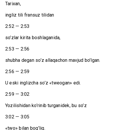
Tarixan,
ingliz tili fransuz tilidan
2:52 — 2:53
so’zlar kirita boshlaganida,
2:53 — 2:56
shubha degan so’z allaqachon mavjud bo’lgan.
2:56 — 2:59
U eski inglizcha so’z «tweogan» edi.
2:59 — 3:02
Yozilishidan ko’rinib turganidek, bu so’z
3:02 — 3:05
«two» bilan bog’liq.