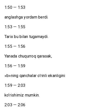
1:50 — 1:53
anglashga yordam berdi.
1:53 — 1:55
Tarix bu bilan tugamaydi.
1:55 — 1:56
Yanada chuqurroq qarasak,
1:56 — 1:59
«b»ning qanchalar o’rinli ekanligini
1:59 — 2:03
ko’rishimiz mumkin.
2:03 — 2:06