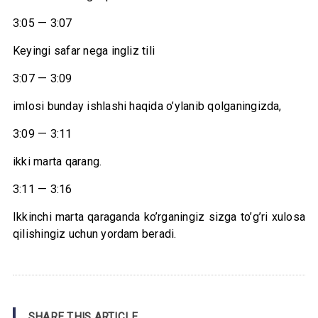
3:05 — 3:07
Keyingi safar nega ingliz tili
3:07 — 3:09
imlosi bunday ishlashi haqida o’ylanib qolganingizda,
3:09 — 3:11
ikki marta qarang.
3:11 — 3:16
Ikkinchi marta qaraganda ko’rganingiz sizga to’g’ri xulosa
qilishingiz uchun yordam beradi.
SHARE THIS ARTICLE