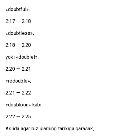
«doubtful»,
2:17 — 2:18
«doubtless»,
2:18 — 2:20
yoki «doublet»,
2:20 — 2:21
«redouble»,
2:21 — 2:22
«doubloon» kabi.
2:22 — 2:25
Aslida agar biz ularning tarixiga qarasak,