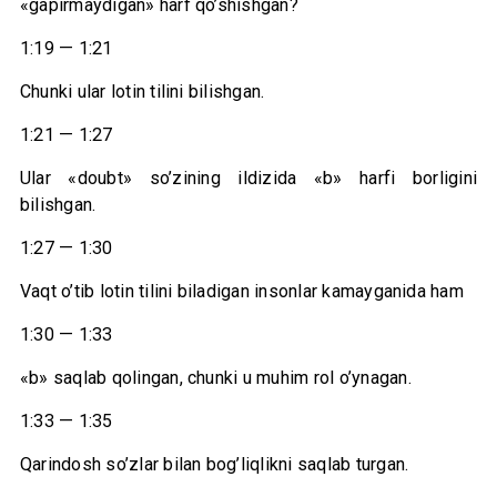
«gapirmaydigan» harf qo’shishgan?
1:19 — 1:21
Chunki ular lotin tilini bilishgan.
1:21 — 1:27
Ular «doubt» so’zining ildizida «b» harfi borligini
bilishgan.
1:27 — 1:30
Vaqt o’tib lotin tilini biladigan insonlar kamayganida ham
1:30 — 1:33
«b» saqlab qolingan, chunki u muhim rol o’ynagan.
1:33 — 1:35
Qarindosh so’zlar bilan bog’liqlikni saqlab turgan.