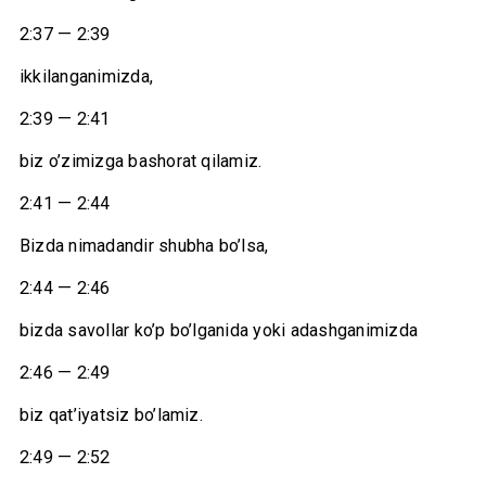
2:37 — 2:39
ikkilanganimizda,
2:39 — 2:41
biz o’zimizga bashorat qilamiz.
2:41 — 2:44
Bizda nimadandir shubha bo’lsa,
2:44 — 2:46
bizda savollar ko’p bo’lganida yoki adashganimizda
2:46 — 2:49
biz qat’iyatsiz bo’lamiz.
2:49 — 2:52