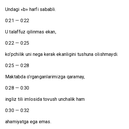
Undagi «b» harfi sababli.
0:21 — 0:22
U talaffuz qilinmas ekan,
0:22 — 0:25
ko’pchilik uni nega kerak ekanligini tushuna olishmaydi.
0:25 — 0:28
Maktabda o’rganganlarimizga qaramay,
0:28 — 0:30
ingliz tili imlosida tovush unchalik ham
0:30 — 0:32
ahamiyatga ega emas.