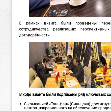
В рамках визита были проведены перего
сотрудничества, реализацию перспективн
договорённости.
В ходе визита были подписаны ряд ключевых с
С компанией «Тяньфэн» (Синьцзян) достигнут
центра, направленного на обеспечение продо