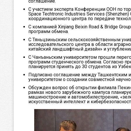
соглашение.
С участием эксперта Конференции ООН по то
Space Techtronic Industries Services (Shenzhen
координационного центра по передаче техноло
С компанией Xinjiang Beixin Road & Bridge Gr
программ обмена.
С Тяньцзиньским сельскохозяйственным унив
исследовательского центра в области аграрно
китайский ландшафтный дизайн» и углублении
С Чанъаньским университетом прошли перег
программ студенческого обмена. Согласно п
планируется принять до 30 студентов из Узбе
Подписано соглашение между Ташкентским и
университетом о создании совместной научно
Обсужден вопрос об открытии филиала Пекинс
рамках нового зарубежного кампуса планируе
машиностроение и автомобилестроение, «зелён
искусственный интеллект и кибербезопасност