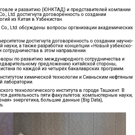
рговле и развитию (ЮНКТАД) и представителей компании
) Co., Ltd. достигнута договорённость о создании
гий из Китая в Узбекистан.
oup Co., Ltd. обсуждены вопросы организации академических
ерситетом достигнута договорённость о создании научно-
й науки, а также разработке концепции «Новый узбекско-
 сотрудничества в этом направлении.
оворы по развитию международного сотрудничества и
редварительному предложению китайской стороны,
кистана по каждой из четырёх бакалаврских программ.
нститутом химической технологии и Сианьским нефтяным
й лаборатории.
кого технологического института в городе Ташкент. В
тся деятельность пяти факультетов: компьютерные науки,
ая» энергетика, большие данные (Big Data),
ь.