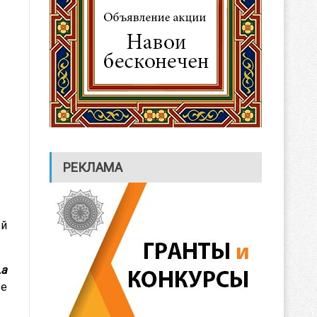
РЕКЛАМА
ей
La
ые