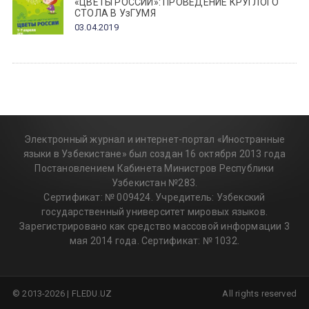
«ЦВЕТЫ РОССИИ»: ПРОВЕДЕНИЕ КРУГЛОГО
СТОЛА В УзГУМЯ
03.04.2019
Электронный журнал и интернет-портал «Иностранные
языки в Узбекистане» был создан 16 октября 2013 года
Постановлением Кабинета Министров Республики
Узбекистан №283.
Сертификат: № 009424. Учредитель: Узбекский
государственный университет мировых языков.
Зарегистрировано как средство массовой информации 3
мая 2014 года. Сертификат: № 1032.
© 2013-2026 | FLEDU.UZ
All rights reserved