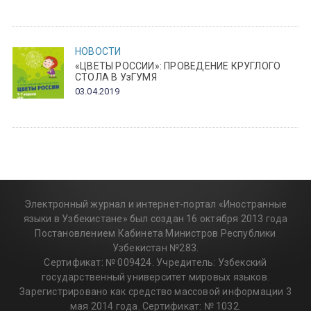
НОВОСТИ
«ЦВЕТЫ РОССИИ»: ПРОВЕДЕНИЕ КРУГЛОГО
СТОЛА В УзГУМЯ
03.04.2019
Электронный журнал и интернет-портал «Иностранные
языки в Узбекистане» был создан 16 октября 2013 года
Постановлением Кабинета Министров Республики
Узбекистан №283.
Сертификат: № 009424. Учредитель: Узбекский
государственный университет мировых языков.
Зарегистрировано как средство массовой информации 3
мая 2014 года. Сертификат: № 1032.