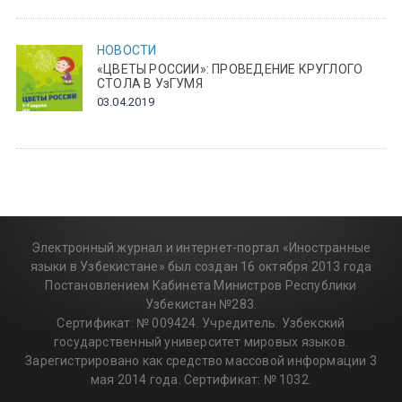
НОВОСТИ
«ЦВЕТЫ РОССИИ»: ПРОВЕДЕНИЕ КРУГЛОГО
СТОЛА В УзГУМЯ
03.04.2019
Электронный журнал и интернет-портал «Иностранные
языки в Узбекистане» был создан 16 октября 2013 года
Постановлением Кабинета Министров Республики
Узбекистан №283.
Сертификат: № 009424. Учредитель: Узбекский
государственный университет мировых языков.
Зарегистрировано как средство массовой информации 3
мая 2014 года. Сертификат: № 1032.