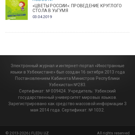
«ЦВЕТЫ РОССИИ»: ПРОВЕДЕНИЕ КРУГЛОГО
СТОЛА В УзГУМЯ
03.04.2019
Электронный журнал и интернет-портал «Иностранные
языки в Узбекистане» был создан 16 октября 2013 года
Постановлением Кабинета Министров Республики
Узбекистан №283.
Сертификат: № 009424. Учредитель: Узбекский
государственный университет мировых языков.
Зарегистрировано как средство массовой информации 3
мая 2014 года. Сертификат: № 1032.
© 2013-2026 | FLEDU.UZ
All rights reserved