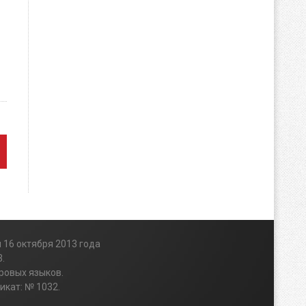
 16 октября 2013 года
.
ровых языков.
икат: № 1032.