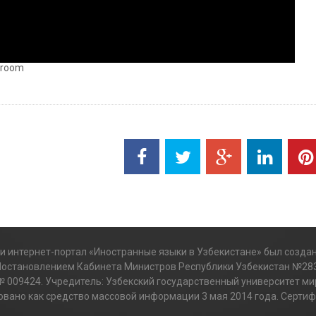
r room
 интернет-портал «Иностранные языки в Узбекистане» был создан
Постановлением Кабинета Министров Республики Узбекистан №283
№ 009424. Учредитель: Узбекский государственный университет ми
вано как средство массовой информации 3 мая 2014 года. Сертиф