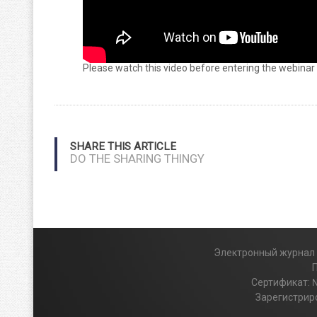
Please watch this video before entering the webina
SHARE THIS ARTICLE
DO THE SHARING THINGY
Электронный журнал и
Сертификат: 
Зарегистриро