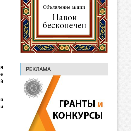
ия
РЕКЛАМА
же
ой
мя
ки