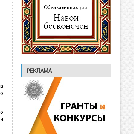
РЕКЛАМА
ла
го
го
ли