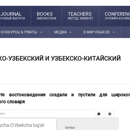
JOURNAL
BOOKS
TEACHERS
CONFEREN
НОВЫЙ ВЫПУСК
БИБЛИОТЕКА
МЕТОД. КАБИНЕТ
ОНЛАЙН-КОНФЕ
КОНКУРСЫ & ГРАНТЫ
МЕДИА
В МИР ЯЗЫКОВ
КО-УЗБЕКСКИЙ И УЗБЕКСКО-КИТАЙСКИЙ
ете востоковедения создали и пустили для широко
го словаря