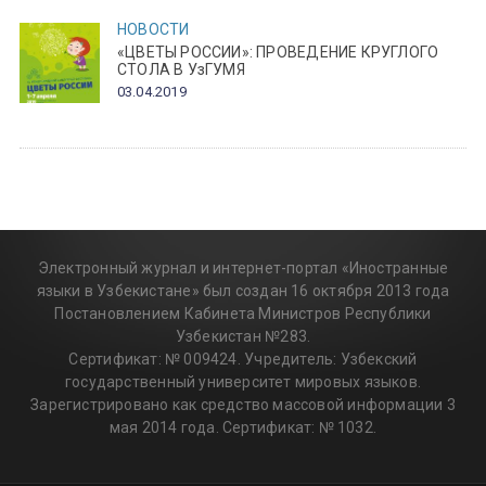
НОВОСТИ
«ЦВЕТЫ РОССИИ»: ПРОВЕДЕНИЕ КРУГЛОГО
СТОЛА В УзГУМЯ
03.04.2019
Электронный журнал и интернет-портал «Иностранные
языки в Узбекистане» был создан 16 октября 2013 года
Постановлением Кабинета Министров Республики
Узбекистан №283.
Сертификат: № 009424. Учредитель: Узбекский
государственный университет мировых языков.
Зарегистрировано как средство массовой информации 3
мая 2014 года. Сертификат: № 1032.