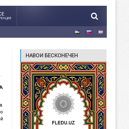
CE
РЕНЦИЯ
НАВОИ БЕСКОНЕЧЕН
в,
а.
но
ий