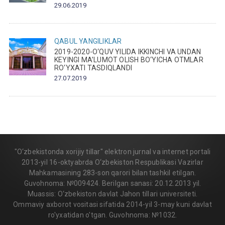
29.06.2019
QABUL
YANGILIKLAR
2019-2020-O‘QUV YILIDA IKKINCHI VA UNDAN
KEYINGI MA’LUMOT OLISH BO‘YICHA OTMLAR
RO‘YXATI TASDIQLANDI
27.07.2019
"O‘zbekistonda xorijiy tillar" elektron jurnal va internet portali
2013-yil 16-oktyabrda O‘zbekiston Respublikasi Vazirlar
Mahkamasining 283-son qarori bilan tashkil etilgan.
Guvohnoma: №009424. Berilgan sanasi: 20.12.2013 yil.
Muassis: O‘zbekiston davlat Jahon tillari universiteti.
Ommaviy axborot vositasi sifatida 2014-yil 3-may kuni davlat
ro'yxatidan o'tgan. Guvohnoma: №1032.