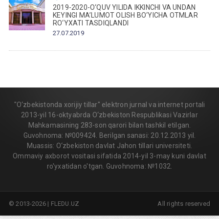
2019-2020-O‘QUV YILIDA IKKINCHI VA UNDAN
KEYINGI MA’LUMOT OLISH BO‘YICHA OTMLAR
RO‘YXATI TASDIQLANDI
27.07.2019
"O‘zbekistonda xorijiy tillar" elektron jurnal va internet portali
2013-yil 16-oktyabrda O‘zbekiston Respublikasi Vazirlar
Mahkamasining 283-son qarori bilan tashkil etilgan.
Guvohnoma: №009424. Berilgan sanasi: 20.12.2013 yil.
Muassis: O‘zbekiston davlat Jahon tillari universiteti.
Ommaviy axborot vositasi sifatida 2014-yil 3-may kuni davlat
ro'yxatidan o'tgan. Guvohnoma: №1032.
© 2013-2026 | FLEDU.UZ
All rights reserved