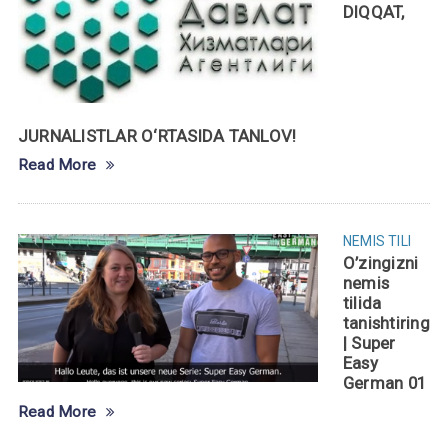
DIQQAT,
JURNALISTLAR O‘RTASIDA TANLOV!
Read More
NEMIS TILI
O’zingizni
nemis
tilida
tanishtiring
| Super
Easy
German 01
Read More