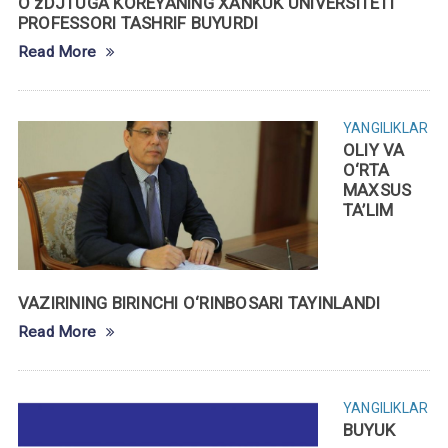
O‘zDJTUGA KOREYANING XANKUK UNIVERSITETI
PROFESSORI TASHRIF BUYURDI
Read More
YANGILIKLAR
OLIY VA
O‘RTA
MAXSUS
TA’LIM
VAZIRINING BIRINCHI O‘RINBOSARI TAYINLANDI
Read More
YANGILIKLAR
BUYUK