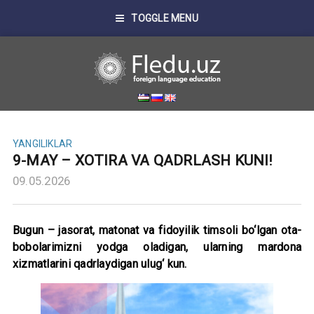
TOGGLE MENU
YANGILIKLAR
9-MAY – XOTIRA VA QADRLASH KUNI!
09.05.2026
Bugun – jasorat, matonat va fidoyilik timsoli bo‘lgan ota-
bobolarimizni yodga oladigan, ularning mardona
xizmatlarini qadrlaydigan ulug‘ kun.