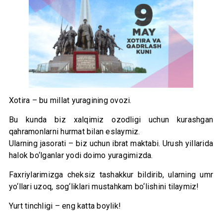
Xotira – bu millat yuragining ovozi.
Bu kunda biz xalqimiz ozodligi uchun kurashgan
qahramonlarni hurmat bilan eslaymiz.
Ularning jasorati – biz uchun ibrat maktabi. Urush yillarida
halok bo‘lganlar yodi doimo yuragimizda.
Faxriylarimizga cheksiz tashakkur bildirib, ularning umr
yo‘llari uzoq, sog‘liklari mustahkam bo‘lishini tilaymiz!
Yurt tinchligi – eng katta boylik!