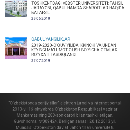
TOSHKENTDAGI VEBSTER UNIVERSITETI: TAHSIL
JARAYONI, QABUL HAMDA SHAROITLAR HAQIDA
BATAFSIL
29.06.2019
QABUL
YANGILIKLAR
2019-2020-O‘QUV YILIDA IKKINCHI VA UNDAN
KEYINGI MA’LUMOT OLISH BO‘YICHA OTMLAR
RO‘YXATI TASDIQLANDI
27.07.2019
"O‘zbekistonda xorijiy tillar" elektron jurnal va internet portali
2013-yil 16-oktyabrda O‘zbekiston Respublikasi Vazirlar
Mahkamasining 283-son qarori bilan tashkil etilgan.
Guvohnoma: №009424. Berilgan sanasi: 20.12.2013 yil.
Muassis: O‘zbekiston davlat Jahon tillari universiteti.