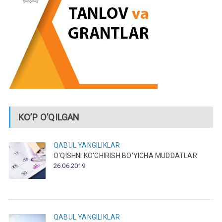
KO’P O’QILGAN
QABUL
YANGILIKLAR
O‘QISHNI KO‘CHIRISH BO‘YICHA MUDDATLAR
26.06.2019
QABUL
YANGILIKLAR