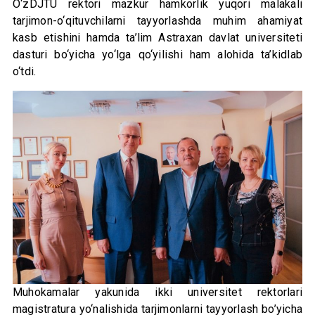
O‘zDJTU rektori mazkur hamkorlik yuqori malakali
tarjimon-o‘qituvchilarni tayyorlashda muhim ahamiyat
kasb etishini hamda ta’lim Astraxan davlat universiteti
dasturi bo‘yicha yo‘lga qo‘yilishi ham alohida ta’kidlab
o‘tdi.
Muhokamalar yakunida ikki universitet rektorlari
magistratura yo‘nalishida tarjimonlarni tayyorlash bo’yicha