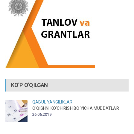
KO’P O’QILGAN
QABUL
YANGILIKLAR
O‘QISHNI KO‘CHIRISH BO‘YICHA MUDDATLAR
26.06.2019