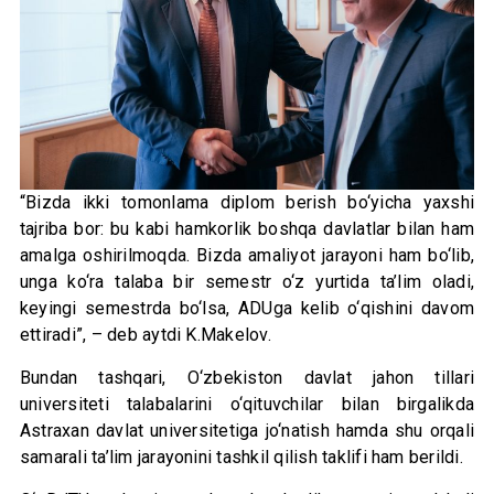
“Bizda ikki tomonlama diplom berish bo‘yicha yaxshi
tajriba bor: bu kabi hamkorlik boshqa davlatlar bilan ham
amalga oshirilmoqda. Bizda amaliyot jarayoni ham bo‘lib,
unga ko‘ra talaba bir semestr o‘z yurtida ta’lim oladi,
keyingi semestrda bo‘lsa, ADUga kelib o‘qishini davom
ettiradi”, – deb aytdi K.Makelov.
Bundan tashqari, O‘zbekiston davlat jahon tillari
universiteti talabalarini o‘qituvchilar bilan birgalikda
Astraxan davlat universitetiga jo‘natish hamda shu orqali
samarali ta’lim jarayonini tashkil qilish taklifi ham berildi.