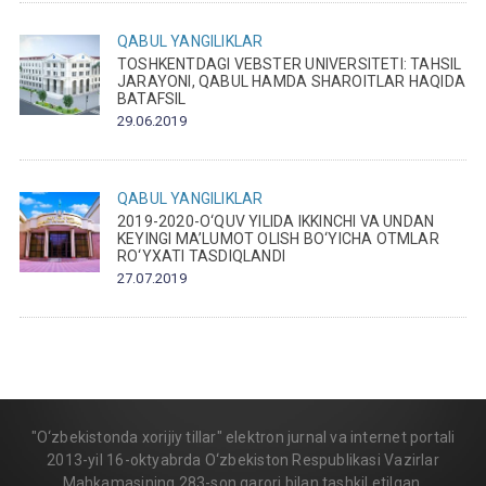
QABUL
YANGILIKLAR
TOSHKENTDAGI VEBSTER UNIVERSITETI: TAHSIL
JARAYONI, QABUL HAMDA SHAROITLAR HAQIDA
BATAFSIL
29.06.2019
QABUL
YANGILIKLAR
2019-2020-O‘QUV YILIDA IKKINCHI VA UNDAN
KEYINGI MA’LUMOT OLISH BO‘YICHA OTMLAR
RO‘YXATI TASDIQLANDI
27.07.2019
"O‘zbekistonda xorijiy tillar" elektron jurnal va internet portali
2013-yil 16-oktyabrda O‘zbekiston Respublikasi Vazirlar
Mahkamasining 283-son qarori bilan tashkil etilgan.