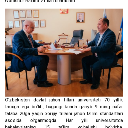
G‘anisher Raximov bilan uchrashdi.
O‘zbekiston davlat jahon tillari universiteti 70 yillik
tarixga ega bo‘lib, bugungi kunda qariyb 9 ming nafar
talaba 20ga yaqin xorijiy tillarni jahon ta’lim standartlari
asosida o‘rganmoqda. Har yili universitetda
bakalavriatning 15 ta’lim yo‘nalishi bo‘yicha,