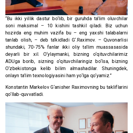
“Bu ikki yillik dastur bo‘lib, bir guruhda ta’lim oluvchilar
soni maksimal – 10 kishini tashkil qiladi. Biz uchun
hozirda eng muhim vazifa bu – eng yaxshi talabalarni
tanlab olish, – deb ta’kidladi G‘.Raximov. – Quvonarlisi
shundaki, 70-75% fanlar ikki oliy ta’lim muassasasida
deyarli bir xil. O‘ylaymanki, bizning o‘qituvchilarimiz
ADUga borib, sizning o‘qituvchilaringiz bo‘lsa, bizning
O‘zbekistonga kelib bilim almashadilar. Shuningdek,
onlayn ta’lim texnologiyasini ham yo‘lga qo‘yamiz.”
Konstantin Markelov G‘anisher Raximovning bu takliflarini
qo‘llab-quvvatladi.