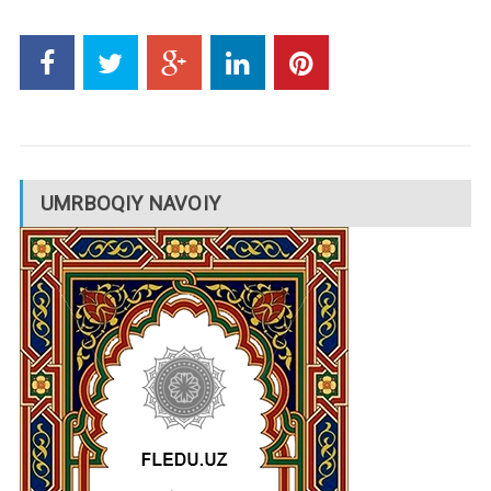
UMRBOQIY NAVOIY