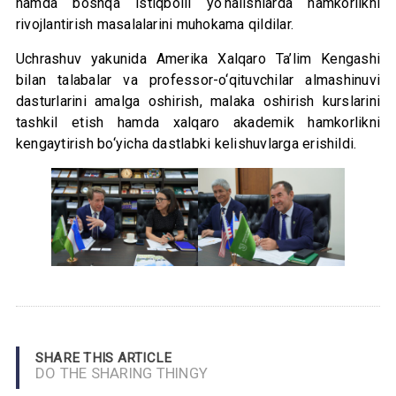
hamda boshqa istiqbolli yo‘nalishlarda hamkorlikni
rivojlantirish masalalarini muhokama qildilar.
Uchrashuv yakunida Amerika Xalqaro Ta’lim Kengashi
bilan talabalar va professor-o‘qituvchilar almashinuvi
dasturlarini amalga oshirish, malaka oshirish kurslarini
tashkil etish hamda xalqaro akademik hamkorlikni
kengaytirish bo‘yicha dastlabki kelishuvlarga erishildi.
SHARE THIS ARTICLE
DO THE SHARING THINGY