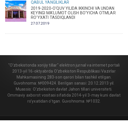
QABUL
YANGILIKLAR
2019-2020-O‘QUV YILIDA IKKINCHI VA UNDAN
KEYINGI MA’LUMOT OLISH BO‘YICHA OTMLAR
RO‘YXATI TASDIQLANDI
27.07.2019
"O‘zbekistonda xorijiy tillar" elektron jurnal va internet portali
2013-yil 16-oktyabrda O‘zbekiston Respublikasi Vazirlar
Mahkamasining 283-son qarori bilan tashkil etilgan.
Guvohnoma: №009424. Berilgan sanasi: 20.12.2013 yil.
Muassis: O‘zbekiston davlat Jahon tillari universiteti.
Ommaviy axborot vositasi sifatida 2014-yil 3-may kuni davlat
ro'yxatidan o'tgan. Guvohnoma: №1032.
© 2013-2026 | FLEDU.UZ
All rights reserved