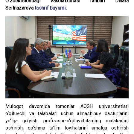
O‘zbekistondagi vakolatxonasi rahbari Dinara
Seitnazarova
tashrif buyurdi.
Muloqot davomida tomonlar AQSH universitetlari
o‘qituvchi va talabalari uchun almashinuv dasturlarini
yo‘lga qo‘yish, professor-o‘qituvchilarning malakasini
oshirish, qo‘shma ta’lim loyihalarini amalga oshirish