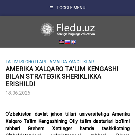
TOGGLE MENU
TA'LIM ISLOHOTLARI - AMALDA
YANGILIKLAR
AMERIKA XALQARO TA’LIM KENGASHI
BILAN STRATEGIK SHERIKLIKKA
ERISHILDI
18.06.2026
O‘zbekiston davlat jahon tillari universitetiga Amerika
Xalqaro Ta’lim Kengashining Oliy ta’lim dasturlari bo‘limi
rahbari Grehem Xettinger hamda tashkilotning