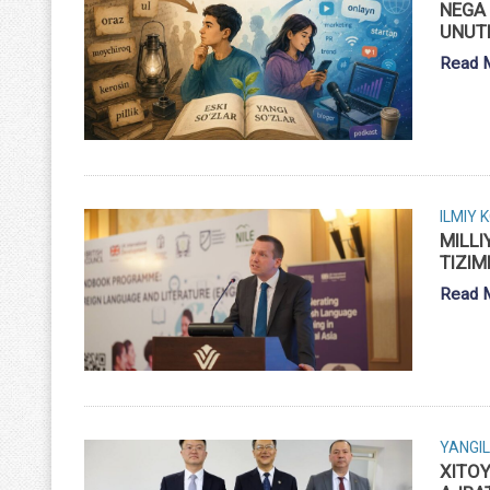
NEGA 
UNUTI
Read 
ILMIY 
MILLI
TIZIM
Read 
YANGIL
XITO