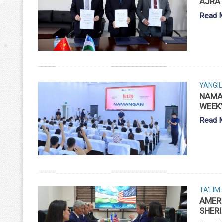
AJRAT
Read 
YANGIL
NAMA
WEEK”
Read 
TA'LIM
AMERI
SHERI