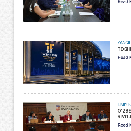
Read 
YANGIL
TOSH
Read 
ILMIY 
O‘ZBE
RIVO
Read 