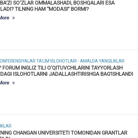
BA’ZI SO‘ZLAR OMMALASHADI, BOSHQALARI ESA
LADI? TILNING HAM “MODASI” BORMI?
More
KONFERENSIYALAR
TA'LIM ISLOHOTLARI - AMALDA
YANGILIKLAR
Y FORUM INGLIZ TILI O‘QITUVCHILARINI TAYYORLASH
IDAGI ISLOHOTLARNI JADALLASHTIRISHGA BAG’ISHLANDI
More
IKLAR
YNING CHANGAN UNIVERSITETI TOMONIDAN GRANTLAR