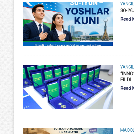
YANGIL
30-IY
Read 
YANGIL
“INNO
EILDI
Read 
MAQO