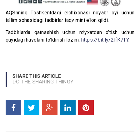
AQShning Toshkentdagi elchixonasi noyabr oyi uchun
ta’lim sohasidagi tadbirlar taqvimini e’lon qildi.
Tadbirlarda qatnashish uchun ro’yxatdan o’tish uchun
quyidagi havolani to’ldirish lozim:
https://bit.ly/2IfK7TY
.
SHARE THIS ARTICLE
DO THE SHARING THINGY