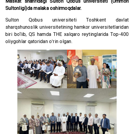
Maskat shahridagi Sulton Qobus universiteti (Ummon
Sultonligi)da malaka oshirmoqdalar.
Sulton Qobus universiteti Toshkent davlat
sharqshunoslik universitetining hamkor universitetlaridan
biri bo‘lib, QS hamda THE xalqaro reytinglarida Top-400
oliygohlar qatoridan oʻrin olgan.