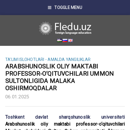
TOGGLE MENU
TA'LIM ISLOHOTLARI - AMALDA
YANGILIKLAR
ARABSHUNOSLIK OLIY MAKTABI
PROFESSOR-O‘QITUVCHILARI UMMON
SULTONLIGIDA MALAKA
OSHIRMOQDALAR
06.01.2025
Toshkent davlat sharqshunoslik universiteti
Arabshunoslik oliy maktabi professor-o‘qituvchilari