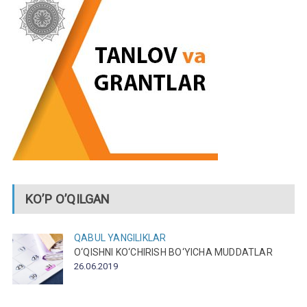
KO’P O’QILGAN
QABUL
YANGILIKLAR
O‘QISHNI KO‘CHIRISH BO‘YICHA MUDDATLAR
26.06.2019