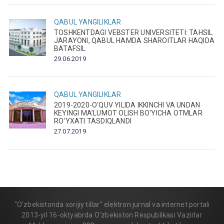
QABUL
YANGILIKLAR
TOSHKENTDAGI VEBSTER UNIVERSITETI: TAHSIL
JARAYONI, QABUL HAMDA SHAROITLAR HAQIDA
BATAFSIL
29.06.2019
QABUL
YANGILIKLAR
2019-2020-O‘QUV YILIDA IKKINCHI VA UNDAN
KEYINGI MA’LUMOT OLISH BO‘YICHA OTMLAR
RO‘YXATI TASDIQLANDI
27.07.2019
"O‘zbekistonda xorijiy tillar" elektron jurnal va internet portali
2013-yil 16-oktyabrda O‘zbekiston Respublikasi Vazirlar