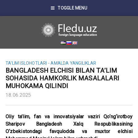
TOGGLE MENU
TA'LIM ISLOHOTLARI - AMALDA
YANGILIKLAR
BANGLADESH ELCHISI BILAN TA’LIM
SOHASIDA HAMKORLIK MASALALARI
MUHOKAMA QILINDI
18.06.2025
Oliy ta’lim, fan va innovatsiyalar vaziri Qo‘ng‘irotboy
Sharipov Bangladesh Xalq Respublikasining
O‘zbekistondagi favqulodda va muxtor elchisi