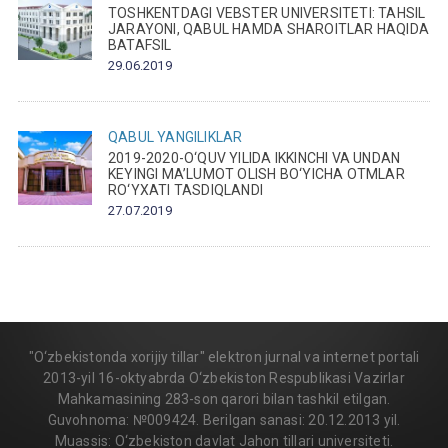
TOSHKENTDAGI VEBSTER UNIVERSITETI: TAHSIL
JARAYONI, QABUL HAMDA SHAROITLAR HAQIDA
BATAFSIL
29.06.2019
QABUL
YANGILIKLAR
2019-2020-O‘QUV YILIDA IKKINCHI VA UNDAN
KEYINGI MA’LUMOT OLISH BO‘YICHA OTMLAR
RO‘YXATI TASDIQLANDI
27.07.2019
"O‘zbekistonda xorijiy tillar" elektron jurnal va internet portali
2013-yil 16-oktyabrda O‘zbekiston Respublikasi Vazirlar
Mahkamasining 283-son qarori bilan tashkil etilgan.
Guvohnoma: №009424. Berilgan sanasi: 20.12.2013 yil.
Muassis: O‘zbekiston davlat Jahon tillari universiteti.