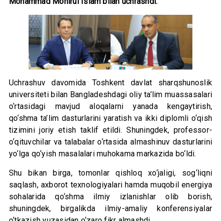
Mohammad Monirul Islam bilan uchrashdi.
Uchrashuv davomida Toshkent davlat sharqshunoslik
universiteti bilan Bangladeshdagi oliy ta’lim muassasalari
o‘rtasidagi mavjud aloqalarni yanada kengaytirish,
qo‘shma ta’lim dasturlarini yaratish va ikki diplomli o‘qish
tizimini joriy etish taklif etildi. Shuningdek, professor-
o‘qituvchilar va talabalar o‘rtasida almashinuv dasturlarini
yo‘lga qo‘yish masalalari muhokama markazida bo‘ldi.
Shu bikan birga, tomonlar qishloq xo‘jaligi, sog‘liqni
saqlash, axborot texnologiyalari hamda muqobil energiya
sohalarida qo‘shma ilmiy izlanishlar olib borish,
shuningdek, birgalikda ilmiy-amaliy konferensiyalar
o‘tkazish yuzasidan o‘zaro fikr almashdi.