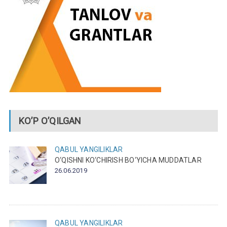
KO’P O’QILGAN
QABUL
YANGILIKLAR
O‘QISHNI KO‘CHIRISH BO‘YICHA MUDDATLAR
26.06.2019
QABUL
YANGILIKLAR