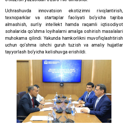
Uchrashuvda innovatsion ekotizimni rivojlantirish,
texnoparklar va startaplar faoliyati bo‘yicha tajriba
almashish, sun’iy intellekt hamda raqamli iqtisodiyot
sohalarida qo‘shma loyihalarni amalga oshirish masalalari
muhokama qilindi. Yakunda hamkorlikni muvofiqlashtirish
uchun qo‘shma ishchi guruh tuzish va amaliy hujjatlar
tayyorlash bo‘yicha kelishuvga erishildi.