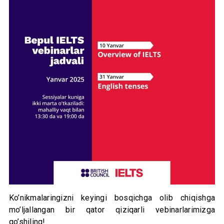
Ko’nikmalaringizni keyingi bosqichga olib chiqishga
mo’ljallangan bir qator qiziqarli vebinarlarimizga
qo’shiling!