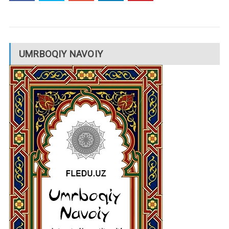
UMRBOQIY NAVOIY