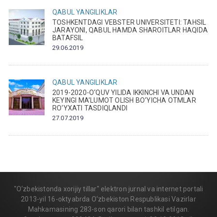
QABUL
YANGILIKLAR
TOSHKENTDAGI VEBSTER UNIVERSITETI: TAHSIL
JARAYONI, QABUL HAMDA SHAROITLAR HAQIDA
BATAFSIL
29.06.2019
QABUL
YANGILIKLAR
2019-2020-O‘QUV YILIDA IKKINCHI VA UNDAN
KEYINGI MA’LUMOT OLISH BO‘YICHA OTMLAR
RO‘YXATI TASDIQLANDI
27.07.2019
"O‘zbekistonda xorijiy tillar" elektron jurnal va internet portali
2013-yil 16-oktyabrda O‘zbekiston Respublikasi Vazirlar
Mahkamasining 283-son qarori bilan tashkil etilgan.