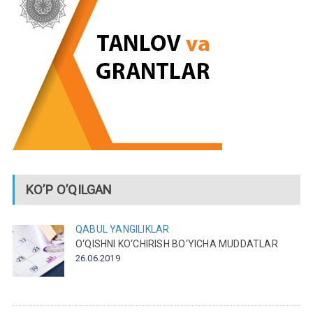
KO’P O’QILGAN
QABUL
YANGILIKLAR
O‘QISHNI KO‘CHIRISH BO‘YICHA MUDDATLAR
26.06.2019