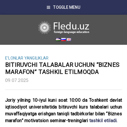
TOGGLE MENU
E'LONLAR
YANGILIKLAR
BITIRUVCHI TALABALAR UCHUN “BIZNES
MARAFON” TASHKIL ETILMOQDA
09.07.2025
Joriy yilning 10-iyul kuni soat 10:00 da Toshkent davlat
iqtisodiyot universitetida bitiruvchi kurs talabalari uchun
muvaffaqiyatga erishgan taniqli tadbirkorlar bilan “Biznes
marafon” motivatsion seminar-treninglari
tashkil etiladi.