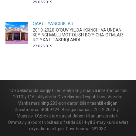
29.06.2019
QABUL
YANGILIKLAR
2019-2020-O‘QUV YILIDA IKKINCHI VA UNDAN
KEYINGI MA’LUMOT OLISH BO‘YICHA OTMLAR
RO‘YXATI TASDIQLANDI
27.07.2019
"O‘zbekistonda xorijiy tillar" elektron jurnal va internet portali
2013-yil 16-oktyabrda O‘zbekiston Respublikasi Vazirlar
Mahkamasining 283-son qarori bilan tashkil etilgan.
Guvohnoma: №009424. Berilgan sanasi: 20.12.2013 yil.
Muassis: O‘zbekiston davlat Jahon tillari universiteti.
Ommaviy axborot vositasi sifatida 2014-yil 3-may kuni davlat
ro'yxatidan o'tgan. Guvohnoma: №1032.