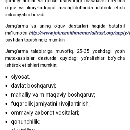
ijtimoiy adolat va qonun ustuvorligi masalalari bo‘yicha
o‘quv va ilmiy-tadqiqot mashg‘ulotlarida ishtirok etish
imkoniyatini beradi.
Jamg‘arma va uning o‘quv dasturlari haqida batafsil
ma’lumotni
http://www.johnsmithmemorialtrust.org/apply/
saytidan topishingiz mumkin.
Jamg‘arma talablariga muvofiq, 25-35 yoshdagi yosh
mutaxassislar dasturda quyidagi yo‘nalishlar bo‘yicha
ishtirok etishlari mumkin:
siyosat,
davlat boshqaruvi;
mahalliy va mintaqaviy boshqaruv;
fuqarolik jamiyatini rivojlantirish;
ommaviy axborot vositalari;
qonunchilik;