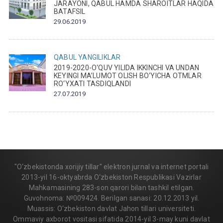
JARAYONI, QABUL HAMDA SHAROITLAR HAQIDA
BATAFSIL
29.06.2019
QABUL
YANGILIKLAR
2019-2020-O‘QUV YILIDA IKKINCHI VA UNDAN
KEYINGI MA’LUMOT OLISH BO‘YICHA OTMLAR
RO‘YXATI TASDIQLANDI
27.07.2019
"O‘zbekistonda xorijiy tillar" elektron jurnal va internet portali
2013-yil 16-oktyabrda O‘zbekiston Respublikasi Vazirlar
Mahkamasining 283-son qarori bilan tashkil etilgan.
Guvohnoma: №009424. Berilgan sanasi: 20.12.2013 yil.
Muassis: O‘zbekiston davlat Jahon tillari universiteti.
Ommaviy axborot vositasi sifatida 2014-yil 3-may kuni davlat