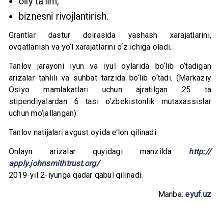
oliy ta’lim;
biznesni rivojlantirish.
Grantlar dastur doirasida yashash xarajatlarini,
ovqatlanish va yo‘l xarajatlarini o‘z ichiga oladi.
Tanlov jarayoni iyun va iyul oylarida bo‘lib o‘tadigan
arizalar tahlili va suhbat tarzida bo‘lib o‘tadi. (Markaziy
Osiyo mamlakatlari uchun ajratilgan 25 ta
stipendiyalardan 6 tasi o‘zbekistonlik mutaxassislar
uchun mo‘jallangan)
Tanlov natijalari avgust oyida e’lon qilinadi.
Onlayn arizalar quyidagi manzilda
http://
apply.johnsmithtrust.org/
2019-yil 2-iyunga qadar qabul qilinadi.
Manba:
eyuf.uz