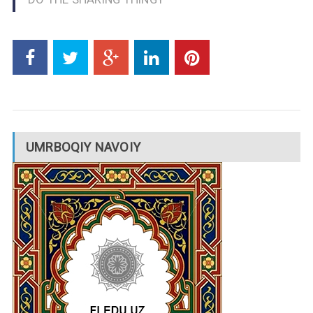
UMRBOQIY NAVOIY