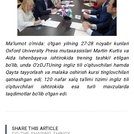
Ma’lumot o’rnida: o’tgan yilning 27-28 noyabr kunlari
Oxford University Press mutaxassislari Martin Kurtis va
Aida Ishenbayeva ishtirokida trening tashkil etilgan
bo’lib, unda O’zDJTUning ingliz tili o’qituvchilari hamda
Qayta tayyorlash va malaka oshirish kursi tinglovchilari
qatnashgan edi; 120 nafar xalq ta’limi tizimi ingliz tili
o’qituvchilari ishtirokida esa turli mavzularda
taqdimotlar bo’lib o’tgan edi.
SHARE THIS ARTICLE
DO THE SHARING THINGY