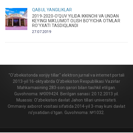
QABUL
YANGILIKLAR
2019-2020-O‘QUV YILIDA IKKINCHI VA UNDAN
KEYINGI MA’LUMOT OLISH BO‘YICHA OTMLAR
RO‘YXATI TASDIQLANDI
27.07.2019
"O‘zbekistonda xorijiy tillar" elektron jurnal va internet portali
2013-yil 16-oktyabrda O‘zbekiston Respublikasi Vazirlar
Mahkamasining 283-son qarori bilan tashkil etilgan.
Guvohnoma: №009424. Berilgan sanasi: 20.12.2013 yil.
Muassis: O‘zbekiston davlat Jahon tillari universiteti.
Ommaviy axborot vositasi sifatida 2014-yil 3-may kuni davlat
ro'yxatidan o'tgan. Guvohnoma: №1032.