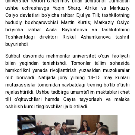
universitet rektori G.Rahimov bilan uchrashdi. Jumladan
ushbu uchrashuvga Yaqin Sharq, Afrika va Markaziy
Osiyo davlatlari bo’yicha rahbar Djuliya Till; tashkilotning
hududiy boshqaruvchisi Martin Kurtis; Markaziy Osiyo
bo’yicha rahbar Asila Baybatirova va tashkilotning
Toshkentdagi direktori Riskul Ashumkanova tashrif
buyurishdi.
Suhbat davomida mehmonlar universitet o’quv faoliyati
bilan yaqindan tanishishdi. Tomonlar ta’lim sohasida
hamkorlikni yanada rivojlantirish yuzasidan muzokaralar
olib borishdi. Natijada joriy yilning 14-15 may kunlari
mutaxassislar tomonidan navbatdagi trening bo’lib o’tishi
rejalashtirildi. Ushbu tadbirga umumta’lim maktablari chet
tili o’qituvchilari hamda Qayta tayyorlash va malaka
oshirish kursi tinglovchilari jalb etiladi.