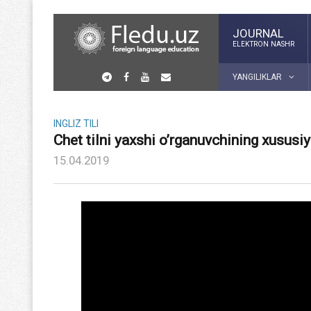
JOURNAL
ELEKTRON NASHR
YANGILIKLAR
INGLIZ TILI
Chet tilni yaxshi o’rganuvchining xususiy
15.04.2019