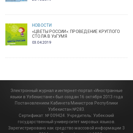
НОВОСТИ
«ЦВЕТЫ РОССИИ»: ПРОВЕДЕНИЕ КРУГЛОГО
СТОЛА В УзГУМЯ
03.04.2019
Электронный журнал и интернет-портал «Иностранные
языки в Узбекистане» был создан 16 октября 2013 года
Постановлением Кабинета Министров Республики
Узбекистан №283.
Сертификат: № 009424. Учредитель: Узбекский
государственный университет мировых языков.
Зарегистрировано как средство массовой информации 3