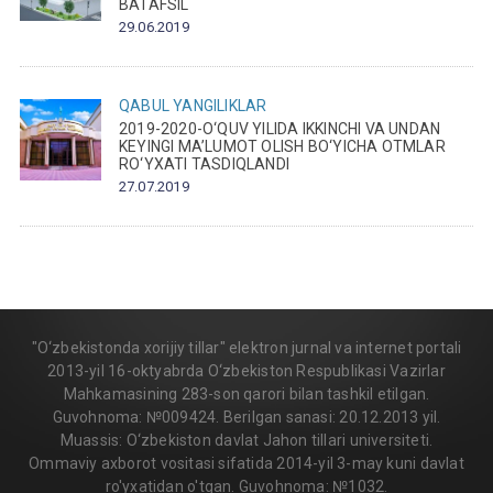
BATAFSIL
29.06.2019
QABUL
YANGILIKLAR
2019-2020-O‘QUV YILIDA IKKINCHI VA UNDAN
KEYINGI MA’LUMOT OLISH BO‘YICHA OTMLAR
RO‘YXATI TASDIQLANDI
27.07.2019
"O‘zbekistonda xorijiy tillar" elektron jurnal va internet portali
2013-yil 16-oktyabrda O‘zbekiston Respublikasi Vazirlar
Mahkamasining 283-son qarori bilan tashkil etilgan.
Guvohnoma: №009424. Berilgan sanasi: 20.12.2013 yil.
Muassis: O‘zbekiston davlat Jahon tillari universiteti.
Ommaviy axborot vositasi sifatida 2014-yil 3-may kuni davlat
ro'yxatidan o'tgan. Guvohnoma: №1032.