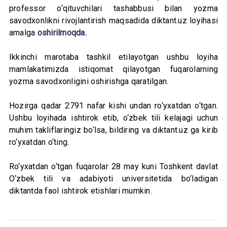
professor o‘qituvchilari tashabbusi bilan yozma
savodxonlikni rivojlantirish maqsadida diktant.uz loyihasi
amalga
oshirilmoqda.
Ikkinchi marotaba tashkil etilayotgan ushbu loyiha
mamlakatimizda istiqomat qilayotgan fuqarolarning
yozma savodxonligini oshirishga qaratilgan.
Hozirga qadar 2791 nafar kishi undan ro‘yxatdan o‘tgan.
Ushbu loyihada ishtirok etib, o‘zbek tili kelajagi uchun
muhim takliflaringiz bo‘lsa, bildiring va diktant.uz ga kirib
ro‘yxatdan o‘ting.
Ro‘yxatdan o‘tgan fuqarolar 28 may kuni Toshkent davlat
O‘zbek tili va adabiyoti universitetida bo‘ladigan
diktantda faol ishtirok etishlari mumkin.