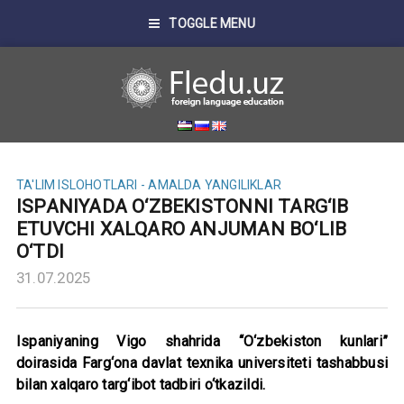
TOGGLE MENU
TA'LIM ISLOHOTLARI - AMALDA
YANGILIKLAR
ISPANIYADA O‘ZBEKISTONNI TARG‘IB
ETUVCHI XALQARO ANJUMAN BO‘LIB
O‘TDI
31.07.2025
Ispaniyaning Vigo shahrida “O‘zbekiston kunlari”
doirasida Farg‘ona davlat texnika universiteti tashabbusi
bilan xalqaro targ‘ibot tadbiri o‘tkazildi.