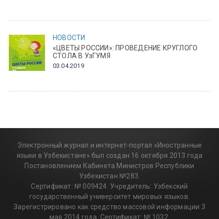
НОВОСТИ
«ЦВЕТЫ РОССИИ»: ПРОВЕДЕНИЕ КРУГЛОГО
СТОЛА В УзГУМЯ
03.04.2019
Электронный журнал и интернет-портал «Иностранные
языки в Узбекистане» был создан 16 октября 2013 года
Постановлением Кабинета Министров Республики
Узбекистан №283.
Сертификат: № 009424. Учредитель: Узбекский
государственный университет мировых языков.
Зарегистрировано как средство массовой информации 3
мая 2014 года. Сертификат: № 1032.