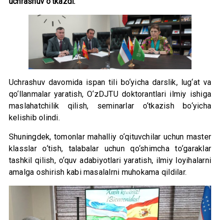
uchrashuv o‘tkazdi.
Uchrashuv davomida ispan tili bo‘yicha darslik, lug‘at va
qo‘llanmalar yaratish, O‘zDJTU doktorantlari ilmiy ishiga
maslahatchilik qilish, seminarlar o‘tkazish bo‘yicha
kelishib olindi.
Shuningdek, tomonlar mahalliy o‘qituvchilar uchun master
klasslar o‘tish, talabalar uchun qo‘shimcha to‘garaklar
tashkil qilish, o‘quv adabiyotlari yaratish, ilmiy loyihalarni
amalga oshirish kabi masalalrni muhokama qildilar.