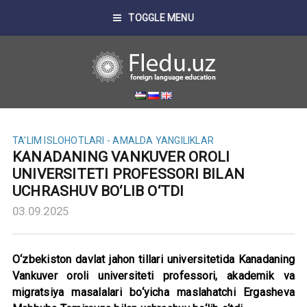
TOGGLE MENU
TA'LIM ISLOHOTLARI - AMALDA
YANGILIKLAR
KANADANING VANKUVER OROLI
UNIVERSITETI PROFESSORI BILAN
UCHRASHUV BO‘LIB O‘TDI
03.09.2025
O‘zbekiston davlat jahon tillari universitetida Kanadaning
Vankuver oroli universiteti professori, akademik va
migratsiya masalalari bo‘yicha maslahatchi Ergasheva