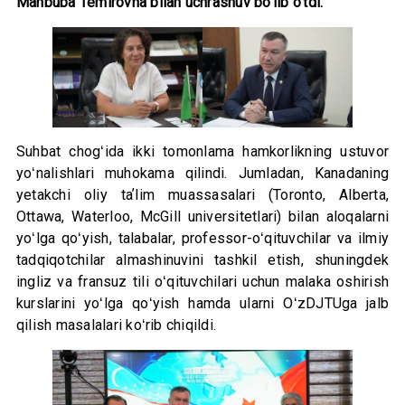
Mahbuba Temirovna bilan uchrashuv bo‘lib o‘tdi.
Suhbat chogʻida ikki tomonlama hamkorlikning ustuvor
yoʻnalishlari muhokama qilindi. Jumladan, Kanadaning
yetakchi oliy taʼlim muassasalari (Toronto, Alberta,
Ottawa, Waterloo, McGill universitetlari) bilan aloqalarni
yoʻlga qoʻyish, talabalar, professor-oʻqituvchilar va ilmiy
tadqiqotchilar almashinuvini tashkil etish, shuningdek
ingliz va fransuz tili oʻqituvchilari uchun malaka oshirish
kurslarini yoʻlga qoʻyish hamda ularni OʻzDJTUga jalb
qilish masalalari koʻrib chiqildi.