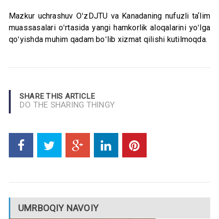
Mazkur uchrashuv OʻzDJTU va Kanadaning nufuzli taʼlim
muassasalari oʻrtasida yangi hamkorlik aloqalarini yoʻlga
qoʻyishda muhim qadam boʻlib xizmat qilishi kutilmoqda.
SHARE THIS ARTICLE
DO THE SHARING THINGY
UMRBOQIY NAVOIY