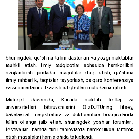
Shuningdek, qoʻshma taʼlim dasturlari va yozgi maktablar
tashkil etish, ilmiy tadqiqotlar sohasida hamkorlikni
rivojlantirish, jumladan maqolalar chop etish, qoʻshma
ilmiy rahbarlik, taqrizlar tayyorlash, xalqaro konferensiya
va seminarlarni oʻtkazish istiqbollari muhokama qilindi.
Muloqot davomida, Kanada maktab, kollej va
universitetlari bitiruvchilarini OʻzDJTUning litsey,
bakalavriat, magistratura va doktorantura bosqichlarida
taʼlim olishga jalb etish, shuningdek yoshlar forumlari,
festivallari hamda turli tanlovlarda hamkorlikda ishtirok
etish masalalari ham alohida taʼkidlandi.