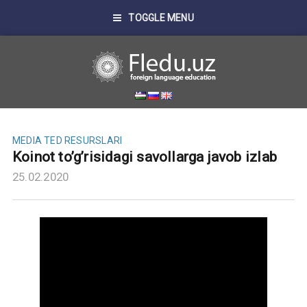
TOGGLE MENU
MEDIA
TED RESURSLARI
Koinot to’g’risidagi savollarga javob izlab
25.02.2020