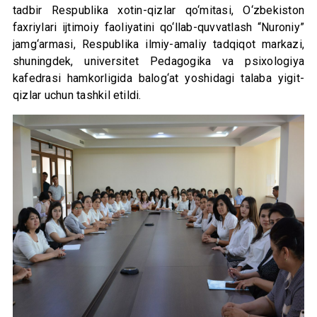
tadbir Respublika xotin-qizlar qo‘mitasi, O‘zbekiston
faxriylari ijtimoiy faoliyatini qo‘llab-quvvatlash “Nuroniy”
jamg‘armasi, Respublika ilmiy-amaliy tadqiqot markazi,
shuningdek, universitet Pedagogika va psixologiya
kafedrasi hamkorligida balog‘at yoshidagi talaba yigit-
qizlar uchun tashkil etildi.