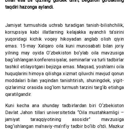
bilan esa bir qizning guldek umri, begunoh go‘dakning
taqdiri hazonga aylandi.
Jamiyat turmushida uchrab turadigan tanish-bilishchilik,
korrupsiya kabi illatlarning kelajakka ayanchli ta’sirini
yuqoridagi kichik voqey hikoyadan anglab olish qiyin
emas. 15-may Xalqaro oila kuni munosabati bilan joriy
yilning may oyida O‘zbekiston bo‘ylab oila mavzusiga
bag‘ishlangan konferensiyalar, seminarlar va turli tadbirlar
tashkil etilayotgani bejizga emas. Maqsad, yoshlarni oila
huquqlarini himoya qilishga xizmat qiluvchi mavjud qonun
moddalari bilan yaqindan tanishtirish, shuningdek, yigit-
qizlarimiz orasida sog‘lom turmush tarzini targ‘ib etishga
qaratilgandir.
Kuni kecha ana shunday tadbirlardan biri O‘zbekiston
Davlat Jahon tillari universitetida “Oila mustahkamligi –
jamiyat taraqqiyotining asosidir” mavzusiga
bag‘ishlangan ma’naviy-ma’rifiy tadbir bo‘lib o‘tdi. Mazkur