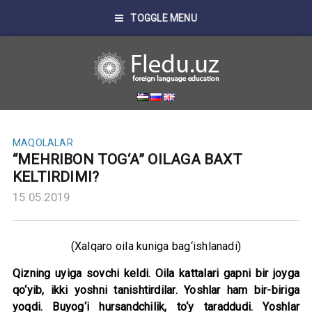
TOGGLE MENU
MAQOLALAR
“MEHRIBON TOG‘A” OILAGA BAXT
KELTIRDIMI?
15.05.2019
(Xalqaro oila kuniga bag‘ishlanadi)
Qizning uyiga sovchi keldi. Oila kattalari gapni bir joyga
qo‘yib, ikki yoshni tanishtirdilar. Yoshlar ham bir-biriga
yoqdi. Buyog‘i hursandchilik, to‘y taraddudi. Yoshlar