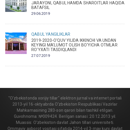
JARAYONI, QABUL HAMDA SHAROITLAR HAQIDA
BATAFSIL
29.06.2019
QABUL
YANGILIKLAR
2019-2020-O‘QUV YILIDA IKKINCHI VA UNDAN
KEYINGI MA’LUMOT OLISH BO‘YICHA OTMLAR
RO‘YXATI TASDIQLANDI
27.07.2019
"O‘zbekistonda xorijiy tillar" elektron jurnal va internet portali
2013-yil 16-oktyabrda O‘zbekiston Respublikasi Vazirlar
Mahkamasining 283-son qarori bilan tashkil etilgan.
Guvohnoma: №009424. Berilgan sanasi: 20.12.2013 yil.
Muassis: O‘zbekiston davlat Jahon tillari universiteti.
Ommaviy axborot vositasi sifatida 2014-yil 3-may kuni davlat