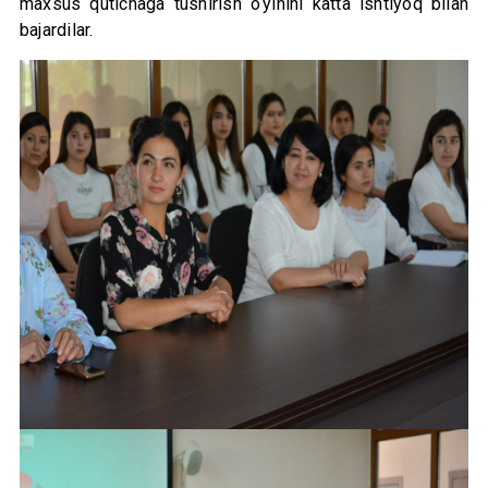
maxsus qutichaga tushirish o‘yinini katta ishtiyoq bilan
bajardilar.