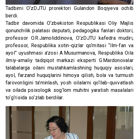
Tadbirni O‘zDJTU prorektori Gulandon Boqiyeva ochib
berdi.
Tadbir davomida O‘zbekiston Respublikasi Oliy Majlis
qonunchilik palatasi deputati, pedagogika fanlari doktori,
professor O.R.Jamoliddinova, O‘zDJTU kafedra mudiri,
professor, Respublika xotin-qizlar qo‘mitasi “Ilm-fan va
ayol” uyushmasi a’zosi A.Musurmanova, Respublika Oila
ilmiy-amaliy tadqiqot markazi eksperti G.Mardonovalar
talabalarga oilani mustahkamlashning huquqiy asoslari,
ayol, farzand huquqlarini himoya qilish, bola va turmush
farovonligini ta’minlash, yosh oilalarni qo‘llab-quvvatlash
va oilada psixologik sog‘lom muhitni yaratish masalalari
to‘g‘risida so‘zlab berdilar.