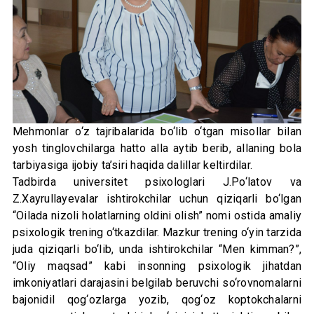
Mehmonlar o‘z tajribalarida bo‘lib o‘tgan misollar bilan
yosh tinglovchilarga hatto alla aytib berib, allaning bola
tarbiyasiga ijobiy ta’siri haqida dalillar keltirdilar.
Tadbirda universitet psixologlari J.Po‘latov va
Z.Xayrullayevalar ishtirokchilar uchun qiziqarli bo‘lgan
“Oilada nizoli holatlarning oldini olish” nomi ostida amaliy
psixologik trening o‘tkazdilar. Mazkur trening o‘yin tarzida
juda qiziqarli bo‘lib, unda ishtirokchilar “Men kimman?”,
“Oliy maqsad” kabi insonning psixologik jihatdan
imkoniyatlari darajasini belgilab beruvchi so‘rovnomalarni
bajonidil qog‘ozlarga yozib, qog‘oz koptokchalarni