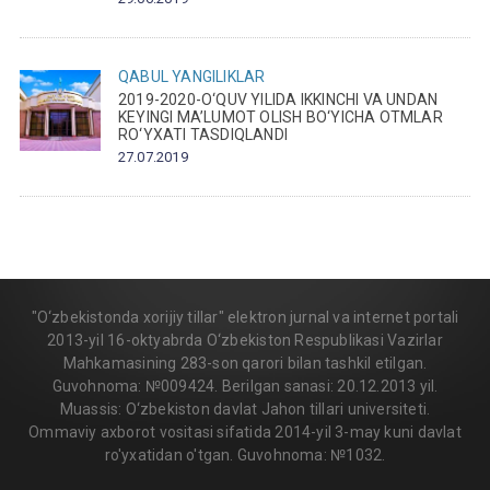
QABUL
YANGILIKLAR
2019-2020-O‘QUV YILIDA IKKINCHI VA UNDAN
KEYINGI MA’LUMOT OLISH BO‘YICHA OTMLAR
RO‘YXATI TASDIQLANDI
27.07.2019
"O‘zbekistonda xorijiy tillar" elektron jurnal va internet portali
2013-yil 16-oktyabrda O‘zbekiston Respublikasi Vazirlar
Mahkamasining 283-son qarori bilan tashkil etilgan.
Guvohnoma: №009424. Berilgan sanasi: 20.12.2013 yil.
Muassis: O‘zbekiston davlat Jahon tillari universiteti.
Ommaviy axborot vositasi sifatida 2014-yil 3-may kuni davlat
ro'yxatidan o'tgan. Guvohnoma: №1032.