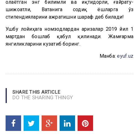
олаётган энг билимли ва иқтидорли, ғайрату-
шижоатли, Ватанига содиқ ёшларга ўз
стипендияларини ажратишни шараф деб билади!
Ушбу лойиҳага номзодлардан аризалар 2019 йил 1
мартдан бошлаб қабул қилинади. Жамғарма
янгиликларини кузатиб боринг.
Манба:
eyuf.uz
SHARE THIS ARTICLE
DO THE SHARING THINGY