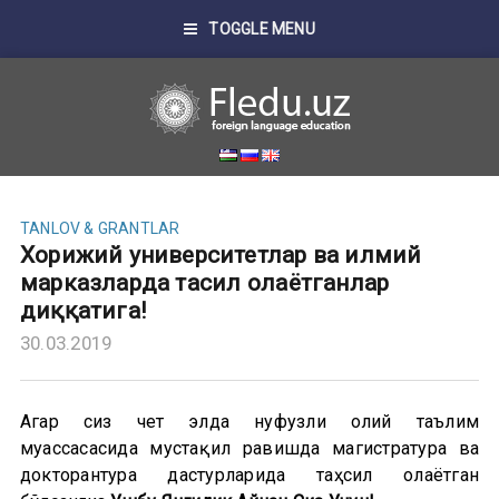
TOGGLE MENU
TANLOV & GRANTLAR
Хорижий университетлар ва илмий
марказларда таҳсил олаётганлар
диққатига!
30.03.2019
Агар сиз чет элда нуфузли олий таълим
муассасасида мустақил равишда магистратура ва
докторантура дастурларида таҳсил олаётган