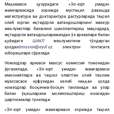
Маҳкамаси ҳузуридаги «Эл-юрт умиди»
жамғармасида хорижда мустақил равишда
магистратура ва докторантура дастурларида таҳсил
олиб юрган иқтидорли ватандошларнинг мазкур
маълумотлар базасини шакллантириш мақсадида,
иқтидорли ватандошларимиздан ўз аризалари билан
қуйидаги
ШАКЛ
маълумотини тўлдирган
ҳолда
admission@eyuf.uz
электрон почтасига
юборишлари сўралади.
Номзодлар аризаси махсус комиссия томонидан
ўрганилади, «Эл-юрт умиди» жамғармаси
имкониятлари ва таҳсил олаётган олий таълим
муассасаси нуфузидан келиб чиққан ҳолда
номзодлар босқичма-босқич танланади ва улар
билан ўқишларини молиялаштириш юзасидан
шартномалар тузилади.
«Эл-юрт умиди» жамғармаси хорижда таҳсил