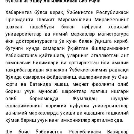
бўлсангиз
Ушбу Янгилик Айнан Сиз Учун!
Хабарингиз бўлса керак, Ўзбекистон Республикаси
Президенти Шавкат Миромонович Мирзиёевнинг
шахсан ташаббуси билан нуфузли хорижий
университетлар ва илмий марказлар магистратура
ёки докторантурасига ўз кучи билан ўқишга кириб,
бугунги кунда самарали ўқиётган ёшларимизнинг
Ўзбекистонга қайтишига, уларнинг эгаллаётган энг
замонавий билимлари ва орттираётган бой амалий
тажрибаларидан жонажон Ўзбекистонимиз равнақи
йўлида самарали фойдаланиш, ёшларимизни ўз Она-
юрти ва Ватанида яшаш, меҳнат фаолияти олиб
бориш учун муносиб шароитлар яратиш ишлари
олиб борилмоқда. Жумладан, шундай
ёшларимизнинг хорижий нуфузли университетлар
ва илмий марказларда ўқиши ва яшашига ташкилий
кўмак бериш учун кенг имкониятлар яратилмоқда.
Шу боис Ўзбекистон Республикаси Вазирлар