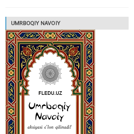
UMRBOQIY NAVOIY