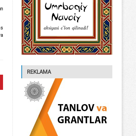
un
is
va
REKLAMA