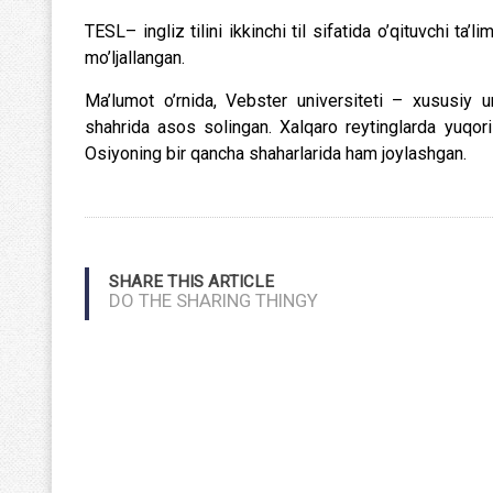
TESL– ingliz tilini ikkinchi til sifatida o’qituvchi ta
mo’ljallangan.
Ma’lumot o’rnida, Vebster universiteti – xususiy u
shahrida asos solingan. Xalqaro reytinglarda yuqori
Osiyoning bir qancha shaharlarida ham joylashgan.
SHARE THIS ARTICLE
DO THE SHARING THINGY