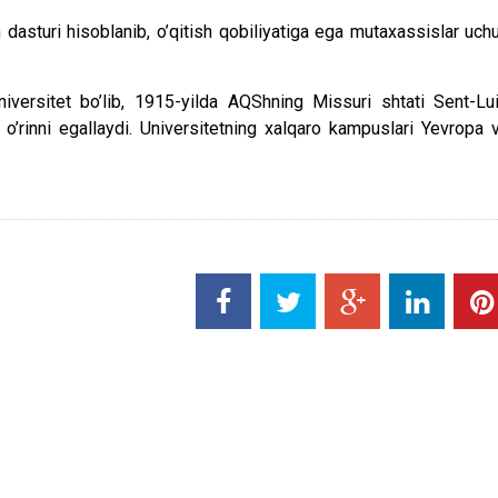
’lim dasturi hisoblanib, o’qitish qobiliyatiga ega mutaxassislar uch
niversitet bo’lib, 1915-yilda AQShning Missuri shtati Sent-Lu
 o’rinni egallaydi. Universitetning xalqaro kampuslari Yevropa 