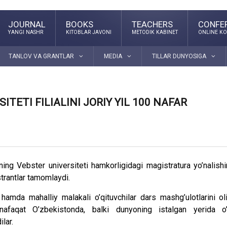
JOURNAL
BOOKS
TEACHERS
CONFE
YANGI NASHR
KITOBLAR JAVONI
METODIK KABINET
ONLINE KO
TANLOV VA GRANTLAR
MEDIA
TILLAR DUNYOSIGA
TETI FILIALINI JORIY YIL 100 NAFAR
ning Vebster universiteti hamkorligidagi magistratura yo’nalishi
strantlar tamomlaydi.
hamda mahalliy malakali o’qituvchilar dars mashg’ulotlarini ol
i nafaqat O’zbekistonda, balki dunyoning istalgan yerida o
lar.