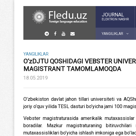
JOURNAL
ELEKTRON NASHR
YANGILIKLAR
YANGILIKLAR
O‘zDJTU QOSHIDAGI VEBSTER UNIVERSI
MAGISTRANT TAMOMLAMOQDA
18.05.2019
O’zbekiston davlat jahon tillari universiteti va AQSh
joriy o’quv yilida TESL dasturi bo’yicha jami 100 magi
Vebster magistraturasida amerikalik mutaxassislar 
boradilar. Mazkur magistraturaning bitiruvchilar
mutaxassisliklari bo’yicha ishlash imkoniga ega bo’ladi