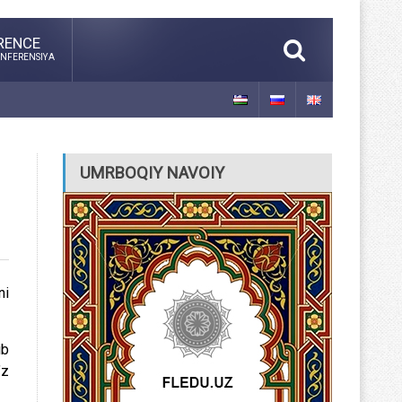
RENCE
NFERENSIYA
UMRBOQIY NAVOIY
ni
ib
’z