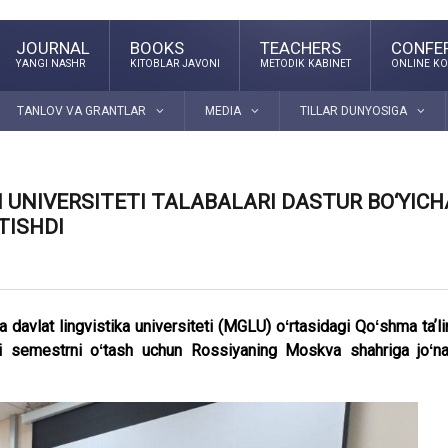
JOURNAL
BOOKS
TEACHERS
CONFE
YANGI NASHR
KITOBLAR JAVONI
METODIK KABINET
ONLINE KO
TANLOV VA GRANTLAR
MEDIA
TILLAR DUNYOSIGA
 UNIVERSITETI TALABALARI DASTUR BO‘YICH
TISHDI
davlat lingvistika universiteti (MGLU) oʻrtasidagi Qoʻshma taʼl
nchi semestrni oʻtash uchun Rossiyaning Moskva shahriga joʻn