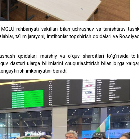
MGLU rahbariyati vakillari bilan uchrashuv va tanishtiruv tashk
blar, taʼlim jarayoni, imtihonlar topshirish qoidalari va Rossiya
ash qoidalari, maishiy va oʻquv sharoitlari toʻgʻrisida toʻl
uv dasturi ularga bilimlarini chuqurlashtirish bilan birga xalqa
kengaytirish imkoniyatini beradi.