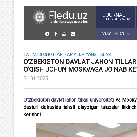
JOURNAL
ELEKTRON NASHR
YANGILIKLAR
TA'LIM ISLOHOTLARI - AMALDA
YANGILIKLAR
O‘ZBEKISTON DAVLAT JAHON TILLARI
O‘QISH UCHUN MOSKVAGA JO‘NAB KE
31.01.2025
Oʻzbekiston davlat jahon tillari universiteti
va Moskva 
dasturi doirasida tahsil olayotgan talabalar ikki
ketishdi.