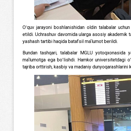
Oʻquv jarayoni boshlanishidan oldin talabalar uchun 
etildi. Uchrashuv davomida ularga asosiy akademik tala
yashash tartibi haqida batafsil maʼlumot berildi.
Bundan tashqari, talabalar MGLU yotoqxonasida yash
maʼlumotga ega boʻlishdi. Hamkor universitetdagi oʻq
tajriba orttirish, kasbiy va madaniy dunyoqarashlarini 