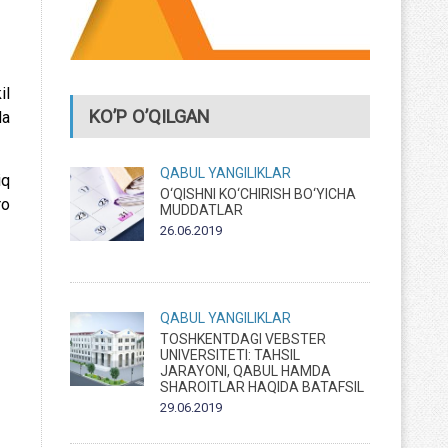
il
KO’P O’QILGAN
da
QABUL
YANGILIKLAR
iq
O‘QISHNI KO‘CHIRISH BO‘YICHA
ro
MUDDATLAR
26.06.2019
QABUL
YANGILIKLAR
TOSHKENTDAGI VEBSTER
UNIVERSITETI: TAHSIL
JARAYONI, QABUL HAMDA
SHAROITLAR HAQIDA BATAFSIL
29.06.2019