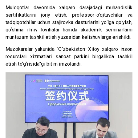
Muloqotlar davomida xalqaro darajadagi muhandislik
sertifikatlarini joriy etish, professor-o‘qituvchilar va
tadqiqotchilar uchun stajirovka dasturlarini yo‘lga qo‘yish,
qo‘shma ilmiy loyihalar hamda akademik seminarlarni
muntazam tashkil etish yuzasidan kelishuvlarga erishildi.
Muzokaralar yakunida “O‘zbekiston–Xitoy xalqaro inson
resurslari xizmatlari sanoat parkini birgalikda tashkil
etish to‘g‘risida”gi bitim imzolandi.