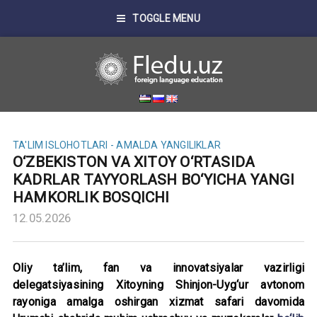
TOGGLE MENU
TA'LIM ISLOHOTLARI - AMALDA
YANGILIKLAR
O‘ZBEKISTON VA XITOY O‘RTASIDA
KADRLAR TAYYORLASH BO‘YICHA YANGI
HAMKORLIK BOSQICHI
12.05.2026
Oliy ta’lim, fan va innovatsiyalar vazirligi
delegatsiyasining Xitoyning Shinjon-Uyg‘ur avtonom
rayoniga amalga oshirgan xizmat safari davomida