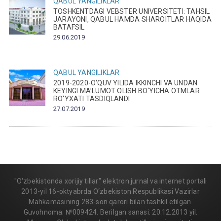
QABUL
YANGILIKLAR
TOSHKENTDAGI VEBSTER UNIVERSITETI: TAHSIL
JARAYONI, QABUL HAMDA SHAROITLAR HAQIDA
BATAFSIL
29.06.2019
QABUL
YANGILIKLAR
2019-2020-O‘QUV YILIDA IKKINCHI VA UNDAN
KEYINGI MA’LUMOT OLISH BO‘YICHA OTMLAR
RO‘YXATI TASDIQLANDI
27.07.2019
"O‘zbekistonda xorijiy tillar" elektron jurnal va internet portali
2013-yil 16-oktyabrda O‘zbekiston Respublikasi Vazirlar
Mahkamasining 283-son qarori bilan tashkil etilgan.
Guvohnoma: №009424. Berilgan sanasi: 20.12.2013 yil.