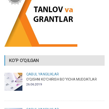
KO’P O’QILGAN
QABUL
YANGILIKLAR
O‘QISHNI KO‘CHIRISH BO‘YICHA MUDDATLAR
26.06.2019