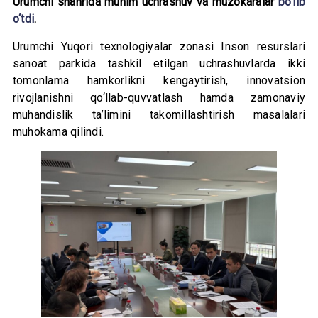
Urumchi shahrida muhim uchrashuv va muzokaralar
bo‘lib
o‘tdi
.
Urumchi Yuqori texnologiyalar zonasi Inson resurslari
sanoat parkida tashkil etilgan uchrashuvlarda ikki
tomonlama hamkorlikni kengaytirish, innovatsion
rivojlanishni qo‘llab-quvvatlash hamda zamonaviy
muhandislik ta’limini takomillashtirish masalalari
muhokama qilindi.