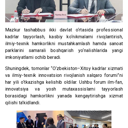
Mazkur tashabbus ikki davlat o‘rtasida professional
kadrlar tayyorlash, kasbiy ko‘nikmalarni rivojlantirish,
ilmiy-texnik hamkorlikni mustahkamlash hamda sanoat
parklarini samarali boshqarish yo‘nalishlarida yangi
imkoniyatlarni ochib beradi.
Shuningdek, tomonlar “O‘zbekiston–Xitoy kadrlar xizmati
va ilmiy-texnik innovatsion rivojlanish xalqaro forumi”ni
har yili o‘tkazishga kelishib oldilar. Ushbu forum ilm-fan,
innovatsiya va yosh mutaxassislarni tayyorlash
borasidagi hamkorlikni yanada kengaytirishga xizmat
qilishi ta’kidlandi.