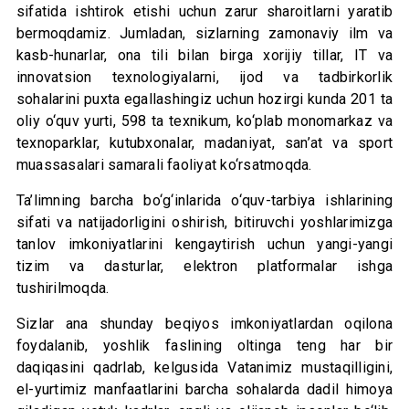
sifatida ishtirok etishi uchun zarur sharoitlarni yaratib
bermoqdamiz. Jumladan, sizlarning zamonaviy ilm va
kasb-hunarlar, ona tili bilan birga xorijiy tillar, IT va
innovatsion texnologiyalarni, ijod va tadbirkorlik
sohalarini puxta egallashingiz uchun hozirgi kunda 201 ta
oliy o‘quv yurti, 598 ta texnikum, ko‘plab monomarkaz va
texnoparklar, kutubxonalar, madaniyat, san’at va sport
muassasalari samarali faoliyat ko‘rsatmoqda.
Ta’limning barcha bo‘g‘inlarida o‘quv-tarbiya ishlarining
sifati va natijadorligini oshirish, bitiruvchi yoshlarimizga
tanlov imkoniyatlarini kengaytirish uchun yangi-yangi
tizim va dasturlar, elektron platformalar ishga
tushirilmoqda.
Sizlar ana shunday beqiyos imkoniyatlardan oqilona
foydalanib, yoshlik faslining oltinga teng har bir
daqiqasini qadrlab, kelgusida Vatanimiz mustaqilligini,
el-yurtimiz manfaatlarini barcha sohalarda dadil himoya