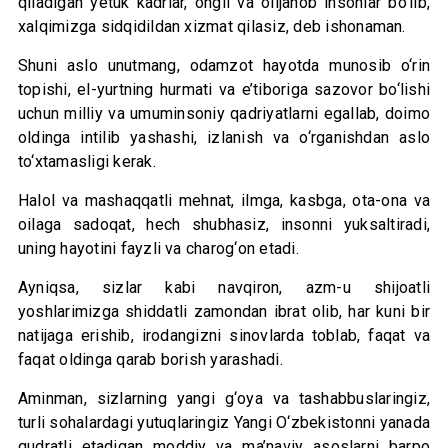
qiladigan yetuk kadrlar, ongli va olijanob insonlar bo‘lib,
xalqimizga sidqidildan xizmat qilasiz, deb ishonaman.
Shuni aslo unutmang, odamzot hayotda munosib o‘rin
topishi, el-yurtning hurmati va e’tiboriga sazovor bo‘lishi
uchun milliy va umuminsoniy qadriyatlarni egallab, doimo
oldinga intilib yashashi, izlanish va o‘rganishdan aslo
to‘xtamasligi kerak.
Halol va mashaqqatli mehnat, ilmga, kasbga, ota-ona va
oilaga sadoqat, hech shubhasiz, insonni yuksaltiradi,
uning hayotini fayzli va charog‘on etadi.
Ayniqsa, sizlar kabi navqiron, azm-u shijoatli
yoshlarimizga shiddatli zamondan ibrat olib, har kuni bir
natijaga erishib, irodangizni sinovlarda toblab, faqat va
faqat oldinga qarab borish yarashadi.
Aminman, sizlarning yangi g‘oya va tashabbuslaringiz,
turli sohalardagi yutuqlaringiz Yangi O‘zbekistonni yanada
qudratli etadigan moddiy va ma’naviy asoslarni barpo