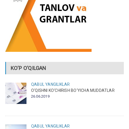
KO’P O’QILGAN
QABUL
YANGILIKLAR
O‘QISHNI KO‘CHIRISH BO‘YICHA MUDDATLAR
26.06.2019
QABUL
YANGILIKLAR