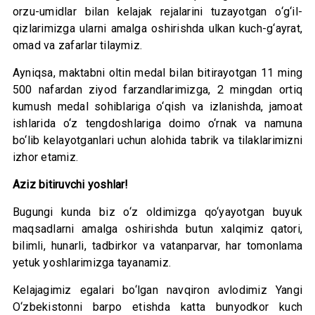
orzu-umidlar bilan kelajak rejalarini tuzayotgan o‘g‘il-
qizlarimizga ularni amalga oshirishda ulkan kuch-g‘ayrat,
omad va zafarlar tilaymiz.
Ayniqsa, maktabni oltin medal bilan bitirayotgan 11 ming
500 nafardan ziyod farzandlarimizga, 2 mingdan ortiq
kumush medal sohiblariga o‘qish va izlanishda, jamoat
ishlarida o‘z tengdoshlariga doimo o‘rnak va namuna
bo‘lib kelayotganlari uchun alohida tabrik va tilaklarimizni
izhor etamiz.
Aziz bitiruvchi yoshlar!
Bugungi kunda biz o‘z oldimizga qo‘yayotgan buyuk
maqsadlarni amalga oshirishda butun xalqimiz qatori,
bilimli, hunarli, tadbirkor va vatanparvar, har tomonlama
yetuk yoshlarimizga tayanamiz.
Kelajagimiz egalari bo‘lgan navqiron avlodimiz Yangi
O‘zbekistonni barpo etishda katta bunyodkor kuch