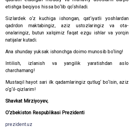
etishga beqiyos hissa bo‘lib qo‘shiladi.
Sizlardek o‘z kuchiga ishongan, qat’iyatli yoshlardan
qadrdon maktabingiz, aziz ustozlaringiz va ota-
onalaringiz, butun xalqimiz faqat ezgu ishlar va yorqin
natijalar kutadi.
Ana shunday yuksak ishonchga doimo munosib bo‘ling!
Intilish, izlanish va yangilik yaratishdan aslo
charchamang!
Mustaqil hayot sari ilk qadamlaringiz qutlug‘ bo‘lsin, aziz
o‘g‘il-qizlarim!
Shavkat Mirziyoyev,
O‘zbekiston Respublikasi Prezidenti
prezident.uz