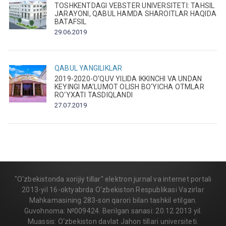
TOSHKENTDAGI VEBSTER UNIVERSITETI: TAHSIL
JARAYONI, QABUL HAMDA SHAROITLAR HAQIDA
BATAFSIL
29.06.2019
QABUL
YANGILIKLAR
2019-2020-O‘QUV YILIDA IKKINCHI VA UNDAN
KEYINGI MA’LUMOT OLISH BO‘YICHA OTMLAR
RO‘YXATI TASDIQLANDI
27.07.2019
"O‘zbekistonda xorijiy tillar" elektron jurnal va internet portali
2013-yil 16-oktyabrda O‘zbekiston Respublikasi Vazirlar
Mahkamasining 283-son qarori bilan tashkil etilgan.
Guvohnoma: №009424. Berilgan sanasi: 20.12.2013 yil.
Muassis: O‘zbekiston davlat Jahon tillari universiteti.