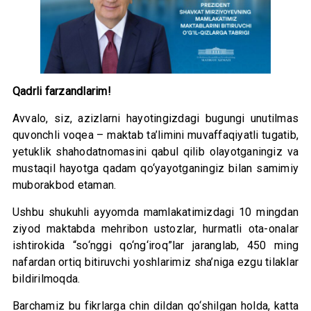
Qadrli farzandlarim!
Avvalo, siz, azizlarni hayotingizdagi bugungi unutilmas
quvonchli voqea – maktab ta’limini muvaffaqiyatli tugatib,
yetuklik shahodatnomasini qabul qilib olayotganingiz va
mustaqil hayotga qadam qo‘yayotganingiz bilan samimiy
muborakbod etaman.
Ushbu shukuhli ayyomda mamlakatimizdagi 10 mingdan
ziyod maktabda mehribon ustozlar, hurmatli ota-onalar
ishtirokida “so‘nggi qo‘ng‘iroq”lar jaranglab, 450 ming
nafardan ortiq bitiruvchi yoshlarimiz sha’niga ezgu tilaklar
bildirilmoqda.
Barchamiz bu fikrlarga chin dildan qo‘shilgan holda, katta