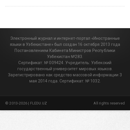
Электронный журнал и интернет-портал «Иностранные
языки в Узбекистане» был создан 16 октября 2013 года
Постановлением Кабинета Министров Республики
Узбекистан №283.
Сертификат: № 009424. Учредитель: Узбекский
государственный университет мировых языков.
Зарегистрировано как средство массовой информации 3
мая 2014 года. Сертификат: № 1032.
© 2013-2026 | FLEDU.UZ
All rights reserved